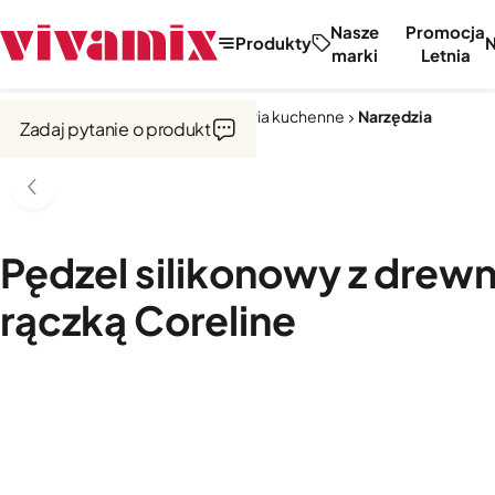
Nasze
Promocja
Produkty
marki
Letnia
Strona główna
Narzędzia i akcesoria kuchenne
Narzędzia
Zadaj pytanie o produkt
Pędzel silikonowy z drew
rączką Coreline