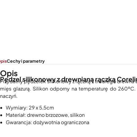
pis
Cechy i parametry
Opis
Pędzel silikonowy z drewnianą rączką Coreli
Przydatny pędzelek silikonowy z rączką z trwałego drewna 
mięs glazurą. Silikon odporny na temperaturę do 260ºC
naczyń.
Wymiary: 29 x 5,5cm
Materiał: drewno brzozowe, silikon
Gwarancja: dożywotnia ograniczona