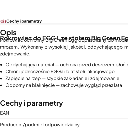
pis
Cechy i parametry
Opis
Pokrowiec do EGG L ze stołem Big Green E
Pokrowiec ochronny Big Green Egg dopasowany do modelu 
mrozem. Wykonany z wysokiej jakości, oddychającego mat
zdejmowanie.
Oddychający materiał — ochrona przed deszczem, słońc
Chroni jednocześnie EGGa i blat stołu akacjowego
Zapięcie na rzep — szybkie zakładanie i zdejmowanie
Odporny na blaknięcie — zachowuje wygląd przez lata
Cechy i parametry
EAN
Producent/podmiot odpowiedzialny