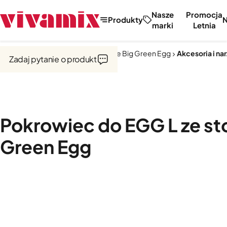
Nasze
Promocja
Produkty
marki
Letnia
Strona główna
Kuchnie zewnętrzne Big Green Egg
Akcesoria i na
Zadaj pytanie o produkt
Pokrowiec do EGG L ze st
Green Egg