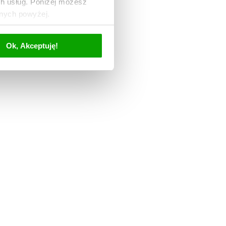
ch usług. Poniżej możesz
anych powyżej.
Ok, Akceptuję!