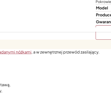
Pokrowie
Model
Produc
Gwaran
 Komory Rozrostu FP-205 i FP-225. W wewnętrznej kiesze
ładanymi nóżkami
, a w zewnętrznej przewód zasilający.
stawą,
y,