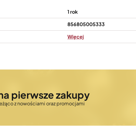
1 rok
856805005333
Więcej
na pierwsze zakupy
bieżąco z nowościami oraz promocjami