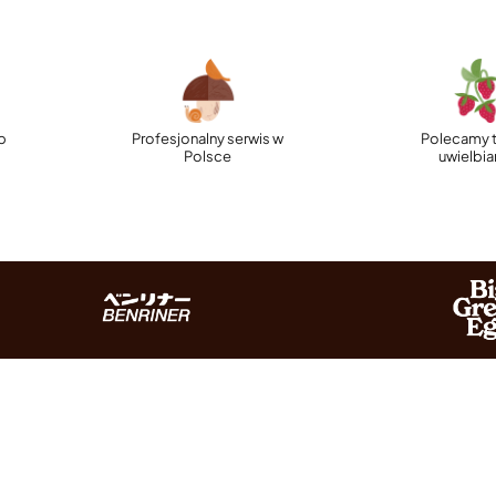
p
Profesjonalny serwis w
Polecamy t
Polsce
uwielbi