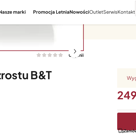
Nasze marki
Promocja Letnia
Nowości
Outlet
Serwis
Kontakt
0 opinii
rostu B&T
Wyg
24
Zamów 