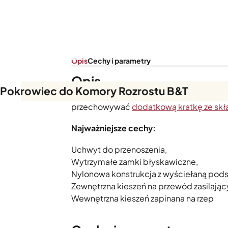
Opis
Cechy i parametry
Opis
Pokrowiec do Komory Rozrostu B&T
Pokrowiec do przechowywania Składanej
przechowywać
dodatkową kratkę ze sk
Najważniejsze cechy:
Uchwyt do przenoszenia,
Wytrzymałe zamki błyskawiczne,
Nylonowa konstrukcja z wyściełaną pod
Zewnętrzna kieszeń na przewód zasilając
Wewnętrzna kieszeń zapinana na rzep