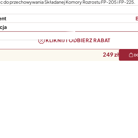
c do przechowywania Składanej Komory Rozrostu FP-205 i FP-225.
ent
B
cja
KLIKNIJ I ODBIERZ RABAT
249
D
ni można