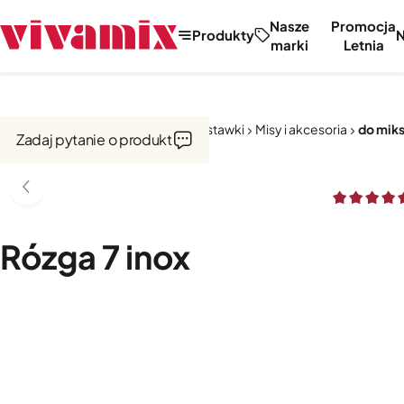
Nasze
Promocja
Produkty
marki
Letnia
Strona główna
Miksery, misy, przystawki
Misy i akcesoria
do miks
Zadaj pytanie o produkt
Rózga 7 inox