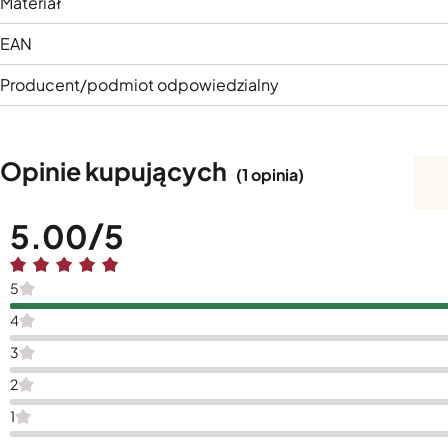
Materiał
EAN
Producent/podmiot odpowiedzialny
Opinie kupujących
(1 opinia)
5.00
5
4
3
2
1