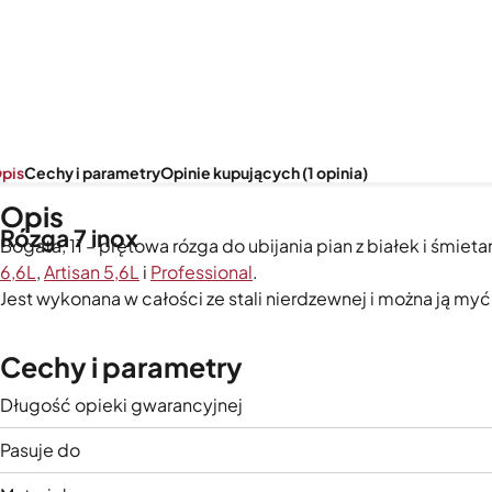
pis
Cechy i parametry
Opinie kupujących (1 opinia)
Opis
Rózga 7 inox
Bogata, 11 – prętowa rózga do ubijania pian z białek i śmi
6,6L
,
Artisan 5,6L
i
Professional
.
Jest wykonana w całości ze stali nierdzewnej i można ją m
Cechy i parametry
Długość opieki gwarancyjnej
Pasuje do