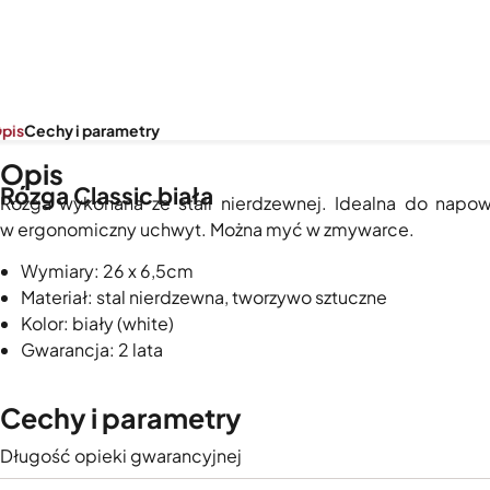
pis
Cechy i parametry
Opis
Rózga Classic biała
Rózga wykonana ze stali nierdzewnej. Idealna do napow
w ergonomiczny uchwyt. Można myć w zmywarce.
Wymiary: 26 x 6,5cm
Materiał: stal nierdzewna, tworzywo sztuczne
Kolor: biały (white)
Gwarancja: 2 lata
Cechy i parametry
Długość opieki gwarancyjnej