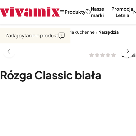
Nasze
Promocja
Produkty
marki
Letnia
Strona główna
Narzędzia i akcesoria kuchenne
Narzędzia
Zadaj pytanie o produkt
0 opini
Rózga Classic biała