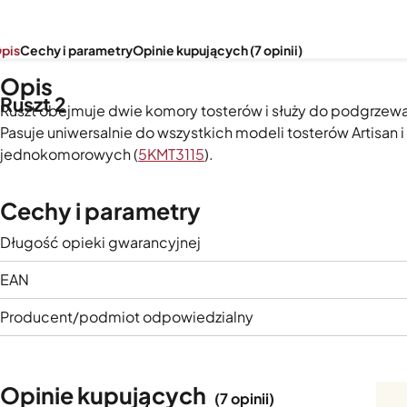
pis
Cechy i parametry
Opinie kupujących (7 opinii)
Opis
Ruszt 2
Ruszt obejmuje dwie komory tosterów i służy do podgrzewan
Pasuje uniwersalnie do wszystkich modeli tosterów Artisan 
jednokomorowych (
5KMT3115
).
Cechy i parametry
Długość opieki gwarancyjnej
EAN
Producent/podmiot odpowiedzialny
Opinie kupujących
(7 opinii)