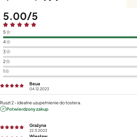
5.00
5
4
3
2
1
Beua
04.12.2023
Ruszt 2 - idealne uzupełnienie do tostera.
Potwierdzony zakup
Grażyna
22.11.2023
Wiesław