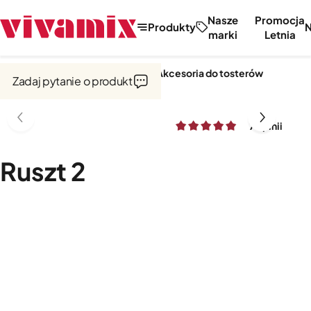
Nasze
Promocja
Produkty
marki
Letnia
Strona główna
Czajniki i tostery
Akcesoria do tosterów
Zadaj pytanie o produkt
7 opinii
Ruszt 2