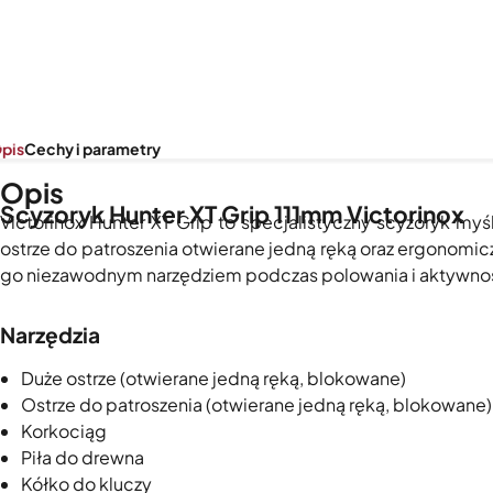
pis
Cechy i parametry
Opis
Scyzoryk Hunter XT Grip 111mm Victorinox
Victorinox Hunter XT Grip to specjalistyczny scyzoryk m
ostrze do patroszenia otwierane jedną ręką oraz ergonom
go niezawodnym narzędziem podczas polowania i aktywności
Narzędzia
Duże ostrze (otwierane jedną ręką, blokowane)
Ostrze do patroszenia (otwierane jedną ręką, blokowane)
Korkociąg
Piła do drewna
Kółko do kluczy