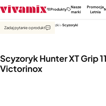
Nasze
Promocja
Produkty
marki
Letnia
Strona główna
Noże, tarki, obieraczki
Scyzoryki
Zadaj pytanie o produkt
Scyzoryk Hunter XT Grip 
Victorinox