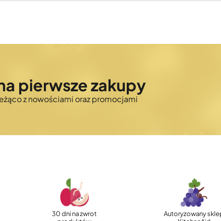
na pierwsze zakupy
bieżąco z nowościami oraz promocjami
30 dni na zwrot
Autoryzowany skle