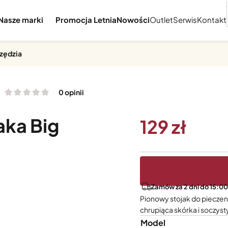
Nasze marki
Promocja Letnia
Nowości
Outlet
Serwis
Kontakt
rzędzia
0 opinii
aka Big
129
Zamów za 2 dni do 15:00
Pionowy stojak do pieczeni
chrupiąca skórka i soczyst
Model