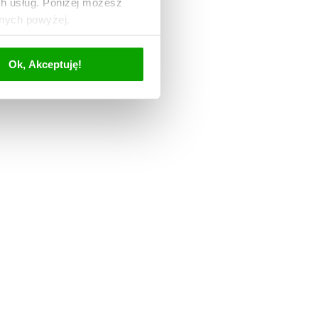
ch usług. Poniżej możesz
anych powyżej.
Ok, Akceptuję!