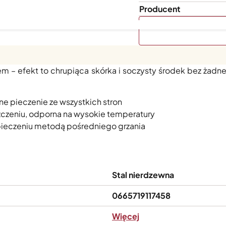
Producent
tali nierdzewnej Big Green Egg utrzymuje kurczaka lub indy
em – efekt to chrupiąca skórka i soczysty środek bez żadn
e pieczenie ze wszystkich stron
szczeniu, odporna na wysokie temperatury
pieczeniu metodą pośredniego grzania
Stal nierdzewna
0665719117458
Więcej