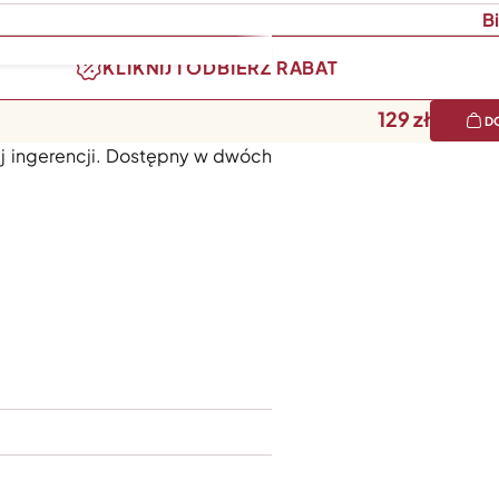
B
KLIKNIJ I ODBIERZ RABAT
129
D
ka w pozycji wertykalnej. Dzięki
ej ingerencji. Dostępny w dwóch