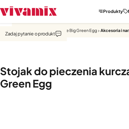
Produkty
Strona główna
Kuchnie zewnętrzne Big Green Egg
Akcesoria i na
Zadaj pytanie o produkt
Stojak do pieczenia kurcz
Green Egg