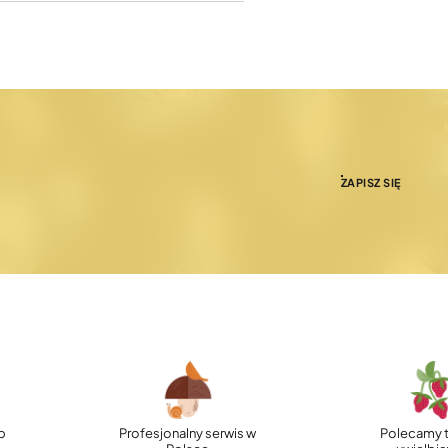
ZAPISZ SIĘ
p
Profesjonalny serwis w
Polecamy t