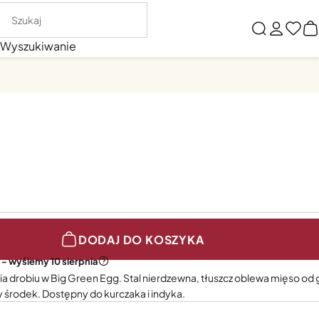
Wyszukiwanie
DODAJ DO KOSZYKA
 - wyślemy 10 sierpnia
a drobiu w Big Green Egg. Stal nierdzewna, tłuszcz oblewa mięso od 
y środek. Dostępny do kurczaka i indyka.