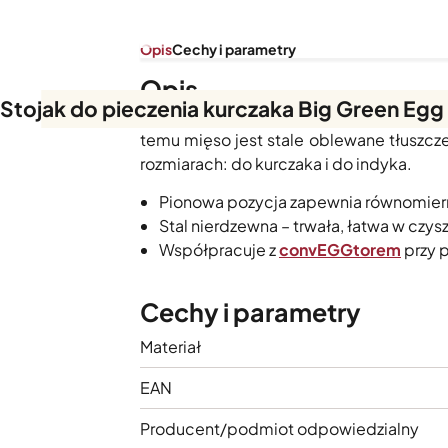
Opis
Cechy i parametry
Opis
Stojak do pieczenia kurczaka Big Green Egg
Pionowy stojak do pieczenia drobiu ze s
temu mięso jest stale oblewane tłuszcz
rozmiarach: do kurczaka i do indyka.
Pionowa pozycja zapewnia równomiern
Stal nierdzewna – trwała, łatwa w czy
Współpracuje z
convEGGtorem
przy 
Cechy i parametry
Materiał
EAN
Producent/podmiot odpowiedzialny