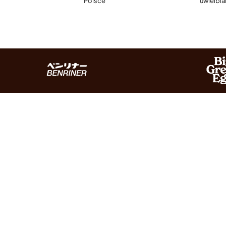
Polsce
uwielbi