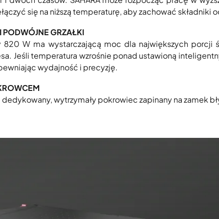
ełączyć się na niższą temperaturę, aby zachować składniki 
I PODWÓJNE GRZAŁKI
820 W ma wystarczającą moc dla największych porcji 
a. Jeśli temperatura wzrośnie ponad ustawioną inteligentn
pewniając wydajność i precyzję.
POKROWCEM
j i dedykowany, wytrzymały pokrowiec zapinany na zamek b