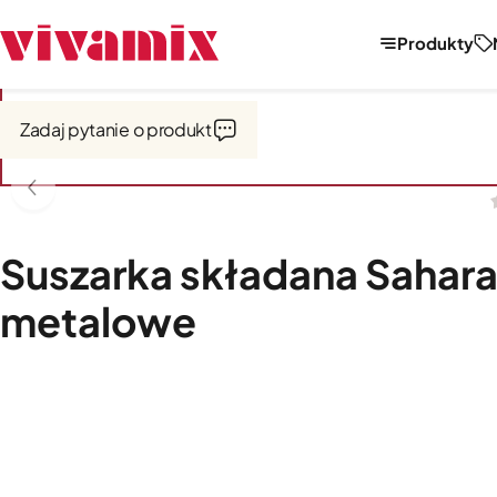
Produkty
Strona główna
Pozostałe AGD do kuchni
Suszarki spożywcze
Zadaj pytanie o produkt
Suszarka składana Sahara
metalowe