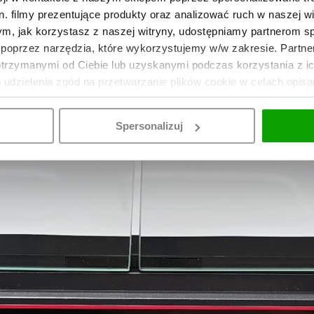
. filmy prezentujące produkty oraz analizować ruch w naszej wi
tym, jak korzystasz z naszej witryny, udostępniamy partnerom 
poprzez narzędzia, które wykorzystujemy w/w zakresie. Partne
otrzymanymi od Ciebie lub uzyskanymi podczas korzystania z i
o udzielenia zgód na przetwarzanie plików cookie w celach opis
Spersonalizuj