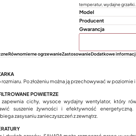
temperatur, wydajne grzałki.
Model
Producent
Gwarancja
czne
Równomierne ogrzewanie
Zastosowanie
Dodatkowe informac
ZARKA
o rozmiaru. Po złożeniu można ją przechowywać w poziomie i
EFILTROWANE POWIETRZE
a zapewnia cichy, wysoce wydajny wentylator, który r
rawić suszenie żywności i efektywność energetyczną
obiega zasysaniu zanieczyszczeń z zewnątrz.
ERATURY
r i dwóch czasów. SAHARA może rozpocząć pracę w wyżs