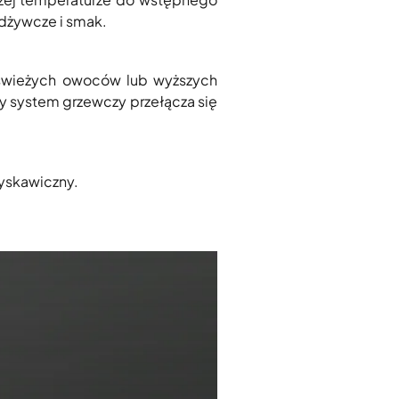
odżywcze i smak.
świeżych owoców lub wyższych
y system grzewczy przełącza się
łyskawiczny.