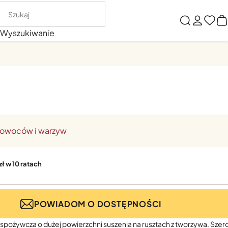
Wyszukiwanie
, owoców i warzyw
zł w 10 ratach
POWIADOM O DOSTĘPNOŚCI
pożywcza o dużej powierzchni suszenia na rusztach z tworzywa. Szero