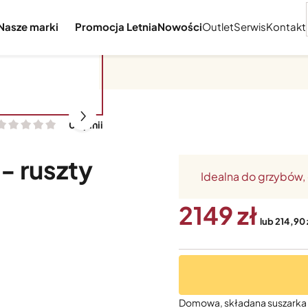
Nasze marki
Promocja Letnia
Nowości
Outlet
Serwis
Kontakt
0 opinii
- ruszty
Idealna do grzybów
2149
lub 214,90 
Domowa, składana suszarka s