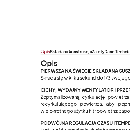
Opis
Składana konstrukcja
Zalety
Dane Techni
Opis
PIERWSZA NA ŚWIECIE SKŁADANA SUS
Składa się w kilka sekund do 1/3 swojeg
CICHY, WYDAJNY WENTYLATOR I PRZ
Zoptymalizowaną cyrkulację powietrz
recyrkulującego powietrza, aby pop
wielokrotnego użytku filtr powietrza zap
PODWÓJNA REGULACJA CZASU I TEMP
Możliwość ustawienia dwóch temperatu