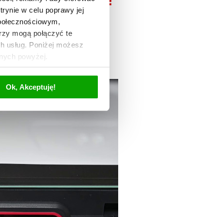
trynie w celu poprawy jej
społecznościowym,
rzy mogą połączyć te
ch usług. Poniżej możesz
anych powyżej.
Ok, Akceptuję!