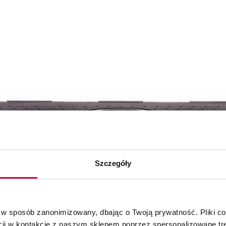
Szczegóły
 w sposób zanonimizowany, dbając o Twoją prywatność. Pliki c
cji w kontakcie z naszym sklepem poprzez spersonalizowane tre