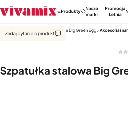
Nasze
Promocja
Produkty
marki
Letnia
Strona główna
Kuchnie zewnętrzne Big Green Egg
Akcesoria i na
Zadaj pytanie o produkt
Szpatułka stalowa Big Gr