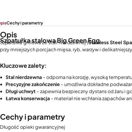
pis
Cechy i parametry
Opis
Szpatułka stalowa Big Green Egg
Szpatułka grillowa ze stali nierdzewnej (
Stainless Steel Spa
przy mniejszych porcjach mięsa, ryb, warzyw i delikatniej
Kluczowe zalety:
Stal nierdzewna
– odporna na korozję, wysoką temperatu
Precyzyjne zakończenie
– umożliwia dokładne podważani
Długi uchwyt
– zapewnia bezpieczny dystans od żaru i go
Łatwa konserwacja
– materiał nie wchłania zapachów ani
Cechy i parametry
Długość opieki gwarancyjnej