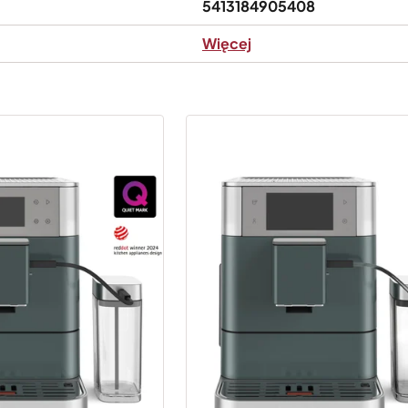
5413184905408
Więcej