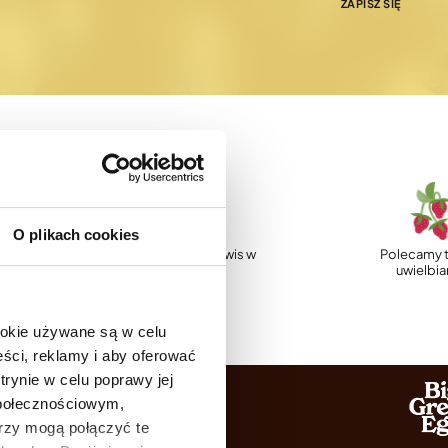
ZAPISZ SIĘ
O plikach cookies
p
Profesjonalny serwis w
Polecamy t
Polsce
uwielbi
ookie używane są w celu
ści, reklamy i aby oferować
trynie w celu poprawy jej
społecznościowym,
rzy mogą połączyć te