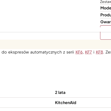
Zestaw
Mode
Prod
Gwar
res z olejków i pozostałości po kawie. Regularne czyszcze
 do ekspresów automatycznych z serii
KF6
,
KF7
i
KF8
. Ze
2 lata
KitchenAid