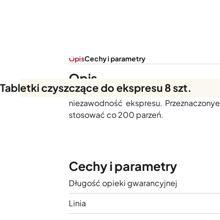
Opis
Cechy i parametry
Opis
Tabletki czyszczące do ekspresu 8 szt.
Rozpuszczalne tabletki oczyszczają eksp
niezawodność ekspresu. Przeznaczonye
stosować co 200 parzeń.
Cechy i parametry
Długość opieki gwarancyjnej
Linia