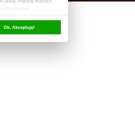
ch usług. Poniżej możesz
anych powyżej.
Ok, Akceptuję!