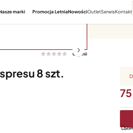
Nasze marki
Promocja Letnia
Nowości
Outlet
Serwis
Kontakt
0 opinii
spresu 8 szt.
D
75
Zam