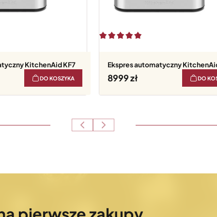
tyczny KitchenAid KF7
Ekspres automatyczny KitchenAi
8999
DO KOSZYKA
DO KO
na pierwsze zakupy