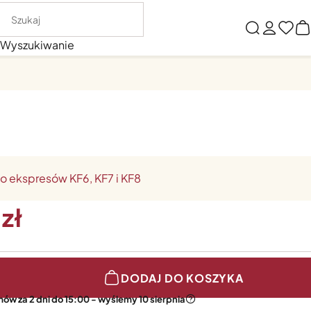
Wyszukiwanie
o ekspresów KF6, KF7 i KF8
DODAJ DO KOSZYKA
ów za 2 dni do 15:00 - wyślemy 10 sierpnia