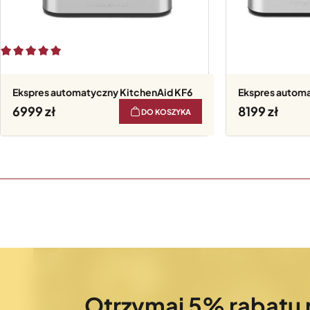
Ekspres automatyczny KitchenAid KF6
Ekspres automa
6999
8199
DO KOSZYKA
Otrzymaj 5% rabatu 