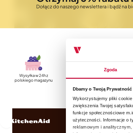
Dołącz do naszego newslettera i bądź na 
Zgoda
Wysyłka w 24h z
Szybka, darmowa
polskiego magazynu
dostawa
Dbamy o Twoją Prywatność
Wykorzystujemy pliki cookie
zwiększenia Twojej satysfak
funkcje społecznościowe m.in
użyteczności. Informacje o 
reklamowym i analitycznym, 