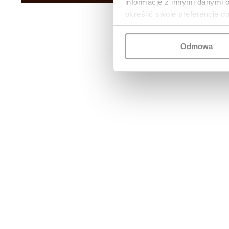
informacje z innymi danymi 
określić swoje preferencje d
Odmowa