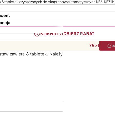
 8 tabletek czyszczących do ekspresów automatycznych KF6, KF7 i K
l
ucent
ancja
KLIKNIJ I ODBIERZ RABAT
75
D
nie pomaga utrzymać wydajność i
staw zawiera 8 tabletek. Należy