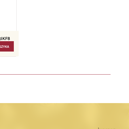
d KF8
SZYKA