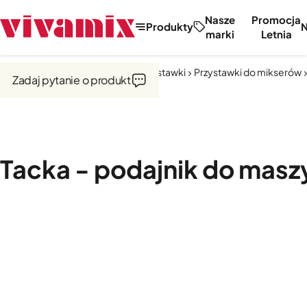
Nasze
Promocja
Produkty
marki
Letnia
Strona główna
Miksery, misy, przystawki
Przystawki do mikserów
Zadaj pytanie o produkt
Tacka - podajnik do mas