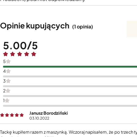
Opinie kupujących
(1 opinia)
5.00
5
4
3
2
1
Janusz Borodziński
03.10.2022
Tackę kupiłem razem z maszynką. Wczoraj napisałem, że po trzech ty