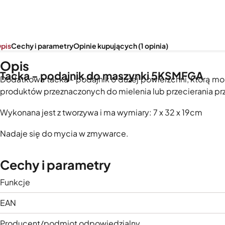
pis
Cechy i parametry
Opinie kupujących (1 opinia)
Opis
Tacka - podajnik do maszynki 5KSMFGA
Dodatkowa tacka - podajnik o dużej powierzchni, którą mo
produktów przeznaczonych do mielenia lub przecierania pr
Wykonana jest z tworzywa i ma wymiary: 7 x 32 x 19cm
Nadaje się do mycia w zmywarce.
Cechy i parametry
Funkcje
EAN
Producent/podmiot odpowiedzialny