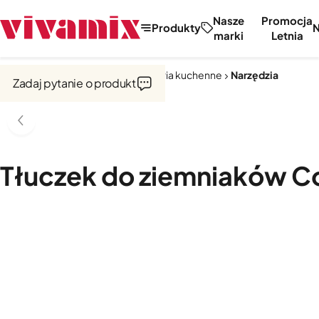
Nasze
Promocja
Produkty
marki
Letnia
Strona główna
Narzędzia i akcesoria kuchenne
Narzędzia
Zadaj pytanie o produkt
Tłuczek do ziemniaków C