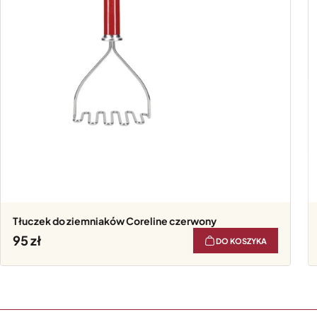
Tłuczek do ziemniaków Coreline czerwony
95
DO KOSZYKA