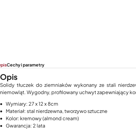
pis
Cechy i parametry
Opis
Solidy tłuczek do ziemniaków wykonany ze stali nierdz
niemowląt. Wygodny, profilowany uchwyt zapewniający ko
Wymiary: 27 x 12 x 8cm
Materiał: stal nierdzewna, tworzywo sztuczne
Kolor: kremowy (almond cream)
Gwarancja: 2 lata