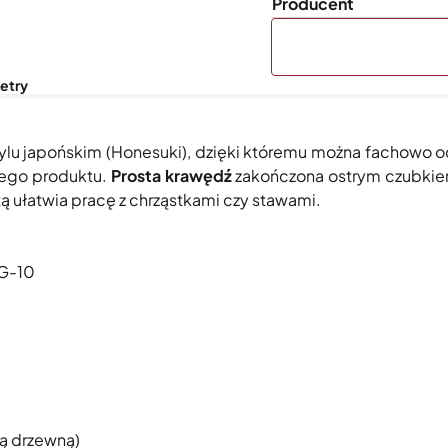
Producent
etry
ylu japońskim (Honesuki), dzięki któremu można fachowo od
wego produktu.
Prosta krawędź
zakończona ostrym czubkiem
tą ułatwia pracę z chrząstkami czy stawami.
VG-10
ą drzewną)