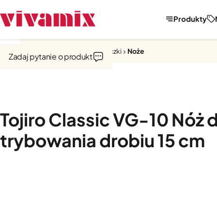
Produkty
Strona główna
Noże, tarki, obieraczki
Noże
Zadaj pytanie o produkt
Tojiro Classic VG-10 Nóż 
trybowania drobiu 15 cm