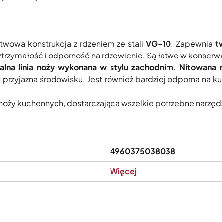
stwowa konstrukcja z rdzeniem ze stali
VG-10
. Zapewnia
t
trzymałość i odporność na rdzewienie. Są łatwe w konserwa
jonalna linia noży wykonana w stylu zachodnim
.
Nitowana 
przyjazna środowisku. Jest również bardziej odporna na 
 noży kuchennych, dostarczająca wszelkie potrzebne narzędz
4960375038038
Więcej