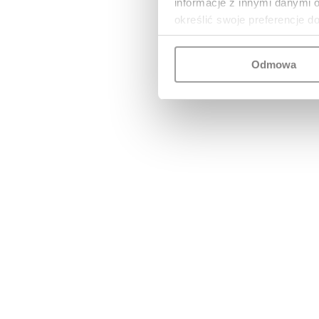
informacje z innymi danymi 
określić swoje preferencje d
Odmowa