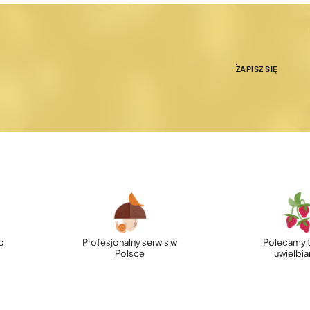
ZAPISZ SIĘ
p
Profesjonalny serwis w
Polecamy t
Polsce
uwielbi