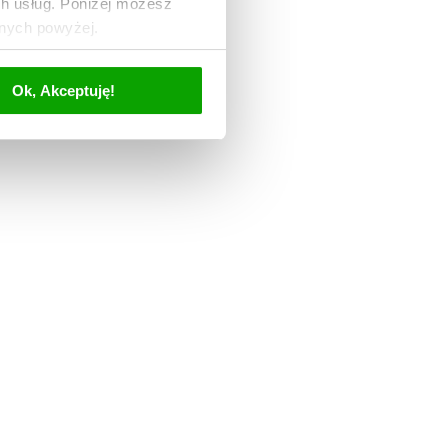
ch usług. Poniżej możesz
anych powyżej.
Ok, Akceptuję!