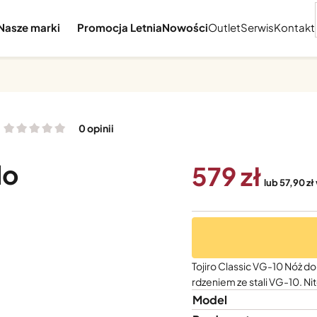
Nasze marki
Promocja Letnia
Nowości
Outlet
Serwis
Kontakt
0 opinii
do
579
lub 57,90 zł
Tojiro Classic VG-10 Nóż do
rdzeniem ze stali VG-10. N
Model