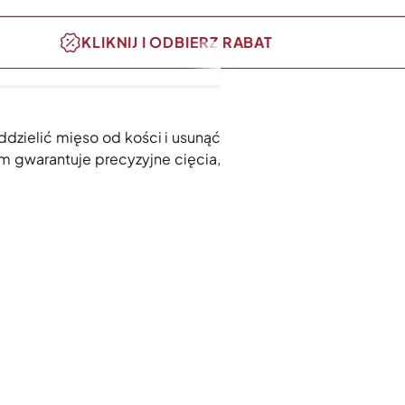
KLIKNIJ I ODBIERZ RABAT
dzielić mięso od kości i usunąć
 gwarantuje precyzyjne cięcia,