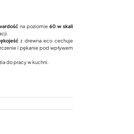
wardość
na poziomie
60 w skali
cji.
rękojeść
z drewna eco cechuje
kurczenie i pękanie pod wpływem
ia do pracy w kuchni.