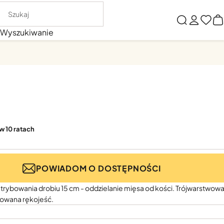
Wyszukiwanie
 w 10 ratach
POWIADOM O DOSTĘPNOŚCI
 trybowania drobiu 15 cm - oddzielanie mięsa od kości. Trójwarstwowa
itowana rękojeść.