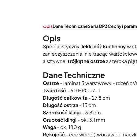
Opis
Dane Techniczne
Seria DP3
Cechy i param
Opis
Specjalistyczny,
lekki nóż kuchenny
w st
zanieczyszczenia, nie tracąc wartościo
a sztywne,
trójkątne ostrze
z szeroką pię
Dane Techniczne
Ostrze
- laminat 3 warstwowy - rdzeń z 
Twardość
- 60 HRC +/- 1
Długość całkowita
- 27,8 cm
Długość ostrza
- 15 cm
Szerokość klingi
- 3,8 cm
Grubość klingi
- ok. 3,1 mm
Waga
- ok. 180 g
Rękojeść
- eco wood (tworzywo z mączk