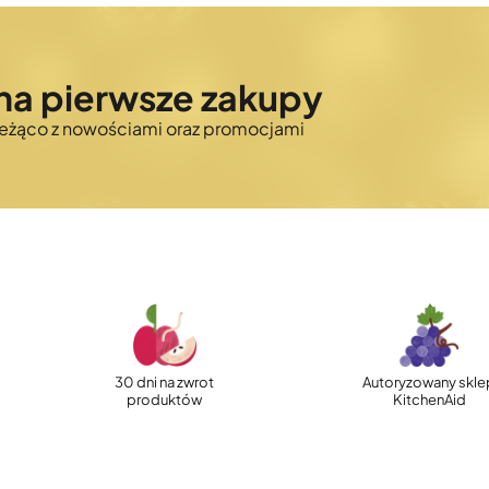
na pierwsze zakupy
bieżąco z nowościami oraz promocjami
30 dni na zwrot
Autoryzowany skle
produktów
KitchenAid