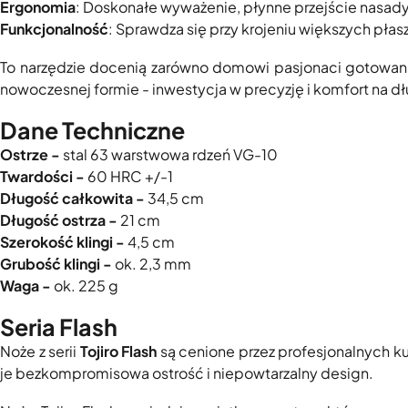
Ergonomia
: Doskonałe wyważenie, płynne przejście nasad
Funkcjonalność
: Sprawdza się przy krojeniu większych płas
To narzędzie docenią zarówno domowi pasjonaci gotowani
nowoczesnej formie - inwestycja w precyzję i komfort na dłu
Dane Techniczne
Ostrze -
stal 63 warstwowa rdzeń VG-10
Twardości -
60 HRC +/-1
Długość całkowita -
34,5 cm
Długość ostrza -
21 cm
Szerokość klingi -
4,5 cm
Grubość klingi -
ok. 2,3 mm
Waga -
ok. 225 g
Seria Flash
Noże z serii
Tojiro Flash
są cenione przez profesjonalnych k
je bezkompromisowa ostrość i niepowtarzalny design.