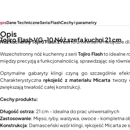
pis
Dane Techniczne
Seria Flash
Cechy i parametry
Opis
Tojiro Flash VG-10 Nóż szefa kuchni 21 cm
Nóż kuchenny Tojiro Flash 21 cm
to uniwersalne narzędzie dl
Wszechstronny nóż kuchenny z serii
Tojiro Flash
to idealne 
między precyzją a funkcjonalnością, sprawdzając się równi
Optymalne gabaryty klingi czyną go szczególnie efekt
Charakterystyczna
rękojeść z materiału Micarta
tworzy 
zwiększają trwałość całej konstrukcji.
Cechy produktu:
Długość ostrza
: 21 cm - idealna do prac uniwersalnych
Zastosowanie
: Mięso, ryby, warzywa, owoce - kompletna 
Konstrukcja
: Damasceński wzór klingi, rękojeść Micarta z