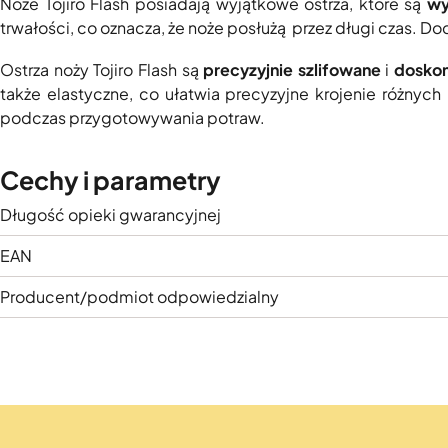
Noże Tojiro Flash posiadają wyjątkowe ostrza, które są
wy
trwałości, co oznacza, że noże posłużą przez długi czas. D
Ostrza noży Tojiro Flash są
precyzyjnie szlifowane
i
dosko
także elastyczne, co ułatwia precyzyjne krojenie różnyc
podczas przygotowywania potraw.
Cechy i parametry
Długość opieki gwarancyjnej
EAN
Producent/podmiot odpowiedzialny