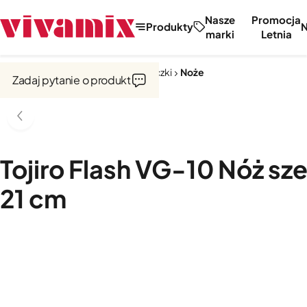
Nasze
Promocja
Produkty
marki
Letnia
Strona główna
Noże, tarki, obieraczki
Noże
Zadaj pytanie o produkt
Tojiro Flash VG-10 Nóż sz
21 cm