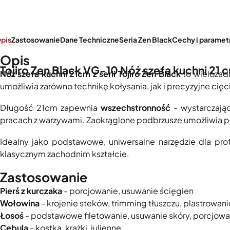
pis
Zastosowanie
Dane Techniczne
Seria Zen Black
Cechy i paramet
Opis
Tojiro Zen Black VG-10 Nóż szefa kuchni 21 
Nóż szefa kuchni 21cm z serii Tojiro Zen Black
to wielozad
umożliwia zarówno technikę kołysania, jak i precyzyjne cię
Długość 21cm zapewnia
wszechstronność
- wystarczają
pracach z warzywami. Zaokrąglone podbrzusze umożliwia pły
Idealny jako podstawowe, uniwersalne narzędzie dla pr
klasycznym zachodnim kształcie.
Zastosowanie
Pierś z kurczaka
- porcjowanie, usuwanie ścięgien
Wołowina
- krojenie steków, trimming tłuszczu, plastrowani
Łosoś
- podstawowe filetowanie, usuwanie skóry, porcjowa
Cebula
- kostka, krążki, julienne