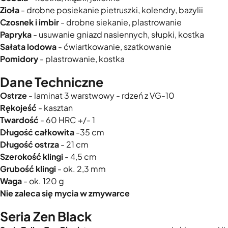
Zioła
- drobne posiekanie pietruszki, kolendry, bazylii
Czosnek i imbir
- drobne siekanie, plastrowanie
Papryka
- usuwanie gniazd nasiennych, słupki, kostka
Sałata lodowa
- ćwiartkowanie, szatkowanie
Pomidory
- plastrowanie, kostka
Dane Techniczne
Ostrze
- laminat 3 warstwowy - rdzeń z VG-10
Rękojeść
- kasztan
Twardość
- 60 HRC +/- 1
Długość całkowita
-35 cm
Długość ostrza
- 21 cm
Szerokość klingi
- 4,5 cm
Grubość klingi
- ok. 2,3 mm
Waga
- ok. 120 g
Nie zaleca się mycia w zmywarce
Seria Zen Black