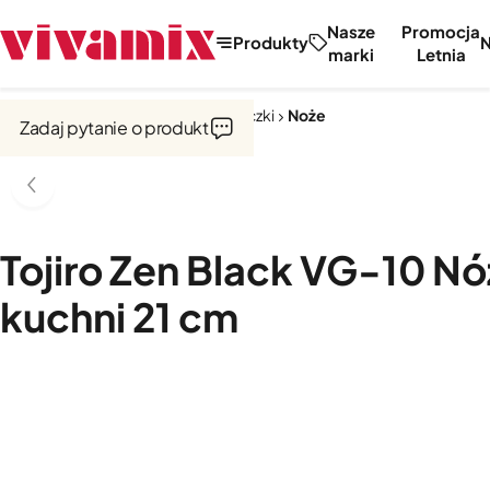
Nasze
Promocja
Produkty
marki
Letnia
Strona główna
Noże, tarki, obieraczki
Noże
Zadaj pytanie o produkt
Tojiro Zen Black VG-10 Nó
kuchni 21 cm