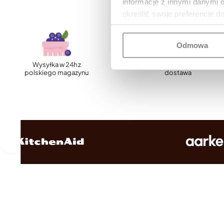
informacje z innymi danymi 
określić swoje preferencje d
Odmowa
Wysyłka w 24h z
Szybka, darmowa
polskiego magazynu
dostawa