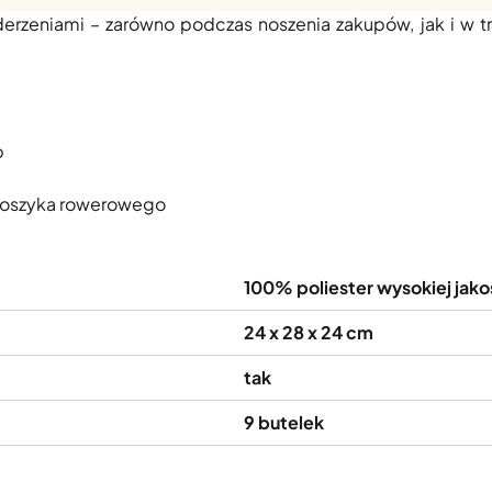
rzeniami – zarówno podczas noszenia zakupów, jak i w tr
p
koszyka rowerowego
100% poliester wysokiej jakoś
24 x 28 x 24 cm
tak
9 butelek