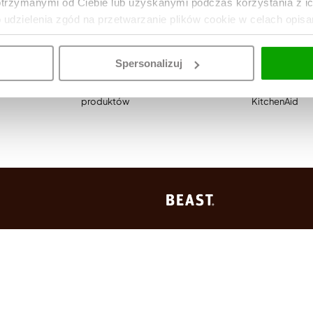
otrzymanymi od Ciebie lub uzyskanymi podczas korzystania z i
o udzielenia zgód na przetwarzanie plików cookie w celach opis
Spersonalizuj
30 dni na zwrot
Autoryzowany skle
produktów
KitchenAid