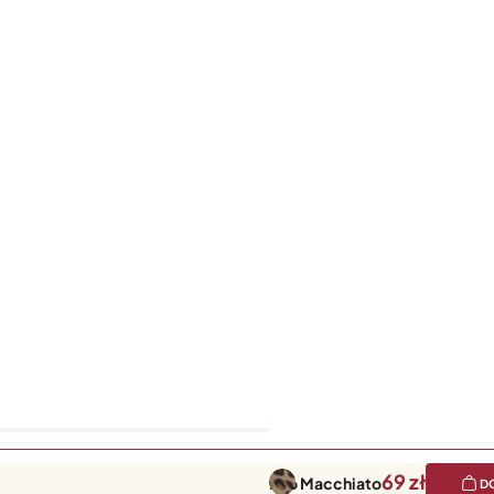
69
Leo Macchiato
D
sport dziewięciu butelek przy