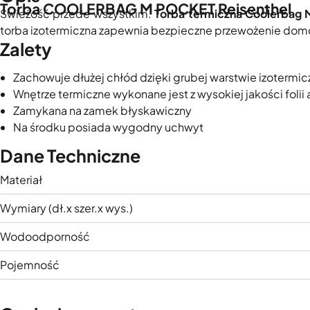
Torba COOLERBAG M POCKET Reisenthel
Świeżość przede wszystkim.
Torba termiczna Coolerbag 
torba izotermiczna zapewnia bezpieczne przewożenie domo
Zalety
Zachowuje dłużej chłód dzięki grubej warstwie izotermic
Wnętrze termiczne wykonane jest z wysokiej jakości folii
Zamykana na zamek błyskawiczny
Na środku posiada wygodny uchwyt
Dane Techniczne
Materiał
Wymiary (dł.x szer.x wys.)
Wodoodporność
Pojemność