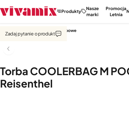
Nasze
Promocja
Produkty
marki
Letnia
Strona główna
Torby i wózki zakupowe
Zadaj pytanie o produkt
Torba COOLERBAG M PO
Reisenthel