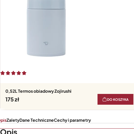
0,52L Termos obiadowy Zojirushi
175
DO KOSZYKA
pis
Zalety
Dane Techniczne
Cechy i parametry
Opis