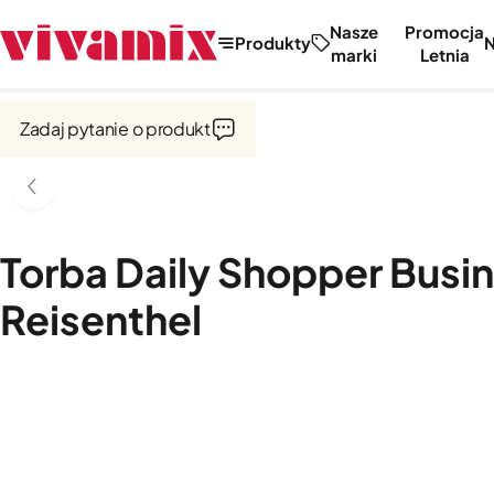
Nasze
Promocja
Produkty
marki
Letnia
Strona główna
Zadaj pytanie o produkt
Torba Daily Shopper Busi
Reisenthel