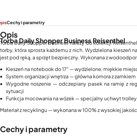
pis
Cechy i parametry
Opis
Torba Daily Shopper Business Reisenthel
Torba Daily Shopper Business należy do kolekcji Reisenthel
torby, która sprosta każdemu z nich. Wydzielona kieszeń n
jest pod ręką, a sprzęt bezpieczny. Wykonana z wodoodpor
Kieszeń na notebook do 17" — wydzielone, miękkie miejs
System organizacji wnętrza — główna komora z zamkiem 
Wygodne noszenie — odczepiany pasek na ramię z reg
sytuacji
Funkcja mocowania na wózek — specjalny uchwyt trolley
Materiał z recyklingu — wykonana w 100% z wysokiej jako
Cechy i parametry