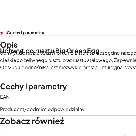
pis
Cechy i parametry
Opis
Uchwyt do rusztu Big Green Egg
Uchwyt do rusztu (Cast Iron Grid Lifter) to niezbędne na
ciężkiego żeliwnego rusztu oraz rusztu stalowego. Zapew
Obsługa podnośnika jest niezwykle prosta i intuicyjna. Wys
Cechy i parametry
EAN
Producent/podmiot odpowiedzialny
Zobacz również