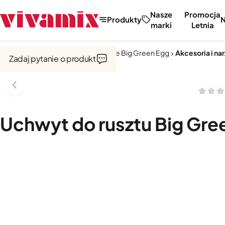
Nasze
Promocja
Produkty
marki
Letnia
Strona główna
Kuchnie zewnętrzne Big Green Egg
Akcesoria i na
Zadaj pytanie o produkt
Uchwyt do rusztu Big Gre