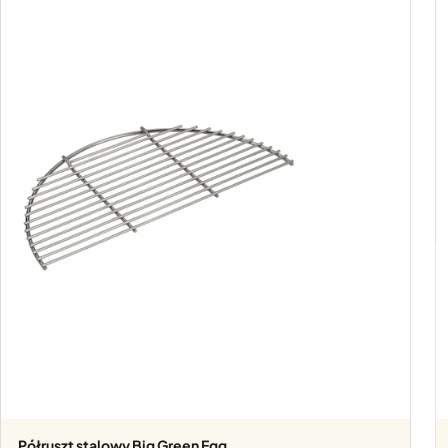
Półruszt stalowy Big Green Egg