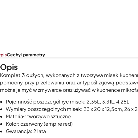
pis
Cechy i parametry
Opis
Komplet 3 dużych, wykonanych z tworzywa misek kuchenny
pomocny przy przelewaniu oraz antypoślizgową podstawę,
można je myć w zmywarce oraz używać w kuchence mikrofal
Pojemność poszczególnyc misek: 2,35L, 3,31L, 4,25L.
Wymiary poszczególnych misek: 23 x 20 x 12,5cm, 26 x 22
Materiał: tworzywo sztuczne
Kolor: czerwony (empire red)
Gwarancja: 2 lata