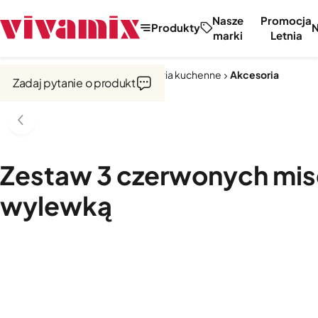
Nasze
Promocja
Produkty
marki
Letnia
Strona główna
Narzędzia i akcesoria kuchenne
Akcesoria
Zadaj pytanie o produkt
Zestaw 3 czerwonych mis
wylewką