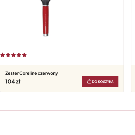
Zester Coreline czerwony
104
DO KOSZYKA