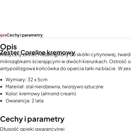
pis
Cechy i parametry
Opis
Zester Coreline kremowy
Klasyczny zester, niezastąpiony do skórki cytrynowej, twar
mikroząbkami ścierającymi w dwóch kierunkach. Ostrość o
antypoślizgowa końcówka do oparcia tarki na blacie. W ze
Wymiary: 32 x 5cm
Materiał: stal nierdzewna, tworzywo sztuczne
Kolor: kremowy (almond cream)
Gwarancja: 2 lata
Cechy i parametry
Długość opieki gwarancyjnej