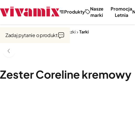
Nasze
Promocja
Produkty
marki
Letnia
Strona główna
Noże, tarki, obieraczki
Tarki
Zadaj pytanie o produkt
Zester Coreline kremowy