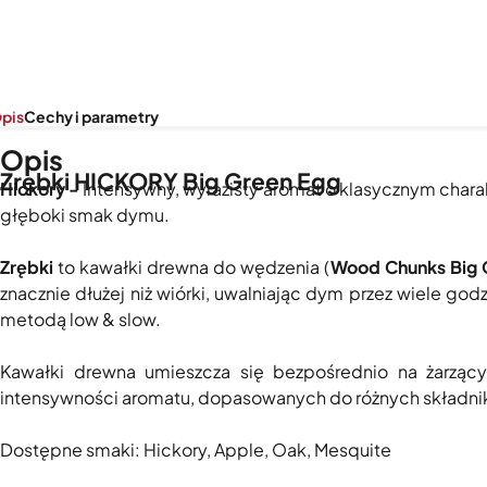
pis
Cechy i parametry
Opis
Zrębki HICKORY Big Green Egg
Hickory -
Intensywny, wyrazisty aromat o klasycznym chara
głęboki smak dymu.
Zrębki
to kawałki drewna do wędzenia (
Wood Chunks Big 
znacznie dłużej niż wiórki, uwalniając dym przez wiele 
metodą low & slow.
Kawałki drewna umieszcza się bezpośrednio na żarząc
intensywności aromatu, dopasowanych do różnych składnik
Dostępne smaki: Hickory, Apple, Oak, Mesquite