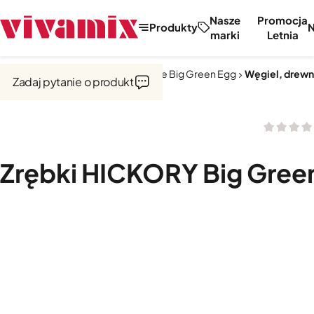
Nasze
Promocja
Produkty
marki
Letnia
Strona główna
Kuchnie zewnętrzne Big Green Egg
Węgiel, drewn
Zadaj pytanie o produkt
Zrębki HICKORY Big Gree