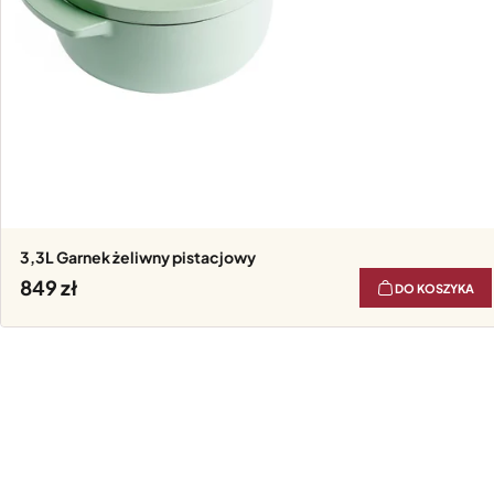
3,3L Garnek żeliwny pistacjowy
849
DO KOSZYKA