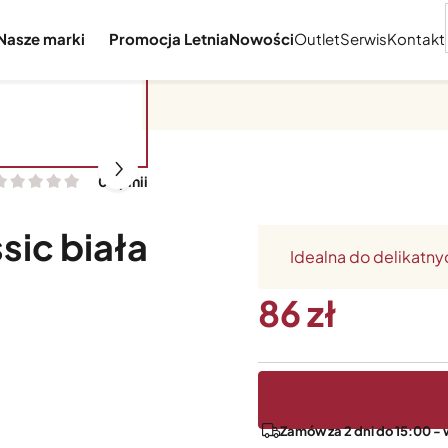
Nasze marki
Promocja Letnia
Nowości
Outlet
Serwis
Kontakt
0 opinii
sic biała
Idealna do delikatn
86
Zamów za 2 dni do 15:00 - 