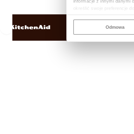
informacje z innymi danymi 
określić swoje preferencje d
Odmowa