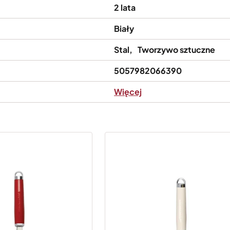
2 lata
Biały
Stal
Tworzywo sztuczne
5057982066390
Więcej