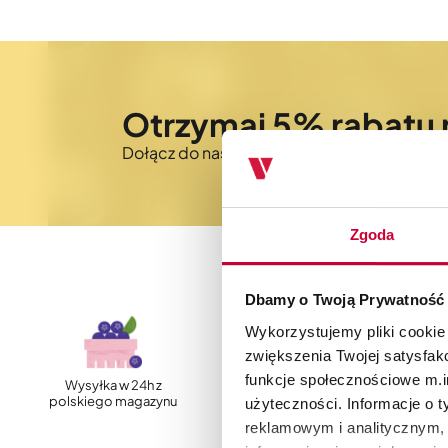
Otrzymaj 5% rabatu 
Dołącz do naszego newslettera i bądź na 
Zgoda
Dbamy o Twoją Prywatność
Wykorzystujemy pliki cookie
zwiększenia Twojej satysfak
funkcje społecznościowe m.in
Wysyłka w 24h z
Szybka, darmowa
polskiego magazynu
dostawa
użyteczności. Informacje o 
reklamowym i analitycznym, 