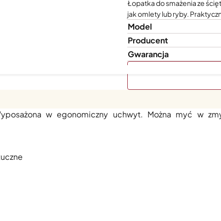
Łopatka do smażenia ze ścięt
jak omlety lub ryby. Praktyczn
Model
Producent
Gwarancja
o smażenia delikatnych potraw, np. ryb lub omletów. Dzięki
Wyposażona w egonomiczny uchwyt. Można myć w zmy
ztuczne