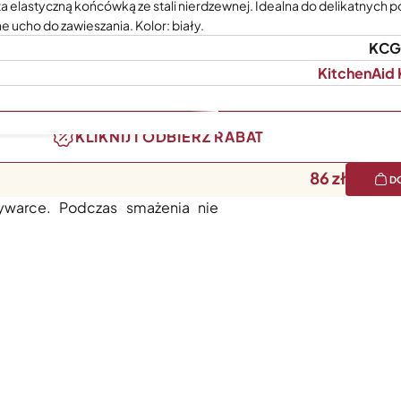
a elastyczną końcówką ze stali nierdzewnej. Idealna do delikatnych p
e ucho do zawieszania. Kolor: biały.
KCG
KitchenAid
KLIKNIJ I ODBIERZ RABAT
86
D
 elastycznej, ściętej krawędzi z
warce. Podczas smażenia nie