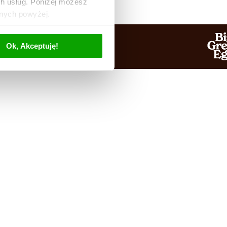
ch usług. Poniżej możesz
anych powyżej.
Ok, Akceptuję!