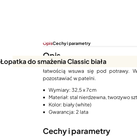
Opis
Cechy i parametry
Opis
Łopatka do smażenia Classic biała
Łopatka ze stali nierdzewnej, idealna d
łatwością wsuwa się pod potrawy. 
pozostawiać w patelni.
Wymiary: 32,5 x 7cm
Materiał: stal nierdzewna, tworzywo s
Kolor: biały (white)
Gwarancja: 2 lata
Cechy i parametry