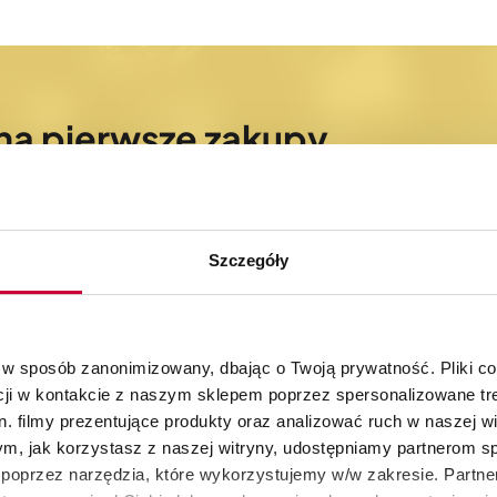
na pierwsze zakupy
bieżąco z nowościami oraz promocjami
Szczegóły
 w sposób zanonimizowany, dbając o Twoją prywatność. Pliki c
cji w kontakcie z naszym sklepem poprzez spersonalizowane tre
. filmy prezentujące produkty oraz analizować ruch w naszej wi
30 dni na zwrot
Autoryzowany skle
produktów
KitchenAid
tym, jak korzystasz z naszej witryny, udostępniamy partnerom 
poprzez narzędzia, które wykorzystujemy w/w zakresie. Partne