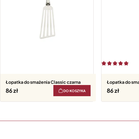
Łopatka do smażenia Classic czarna
Łopatka do sma
86
86
DO KOSZYKA