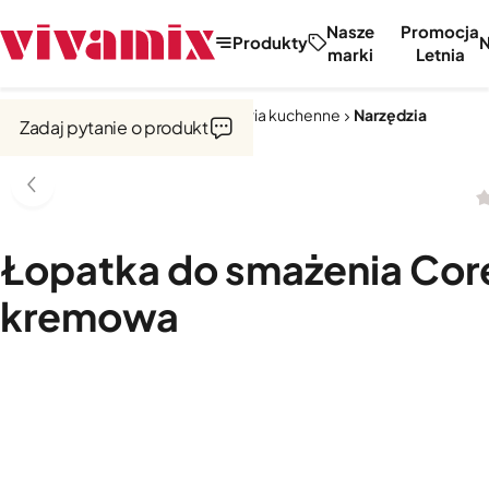
Nasze
Promocja
Produkty
marki
Letnia
Strona główna
Narzędzia i akcesoria kuchenne
Narzędzia
Zadaj pytanie o produkt
Łopatka do smażenia Core
kremowa