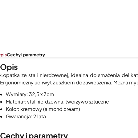
pis
Cechy i parametry
Opis
Łopatka ze stali nierdzewnej, idealna do smażenia delika
Ergonomiczny uchwyt z uszkiem do zawieszenia. Można myć
Wymiary: 32,5 x 7cm
Materiał: stal nierdzewna, tworzywo sztuczne
Kolor: kremowy (almond cream)
Gwarancja: 2 lata
Cechy i parametry