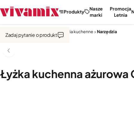
Nasze
Promocja
Produkty
marki
Letnia
Strona główna
Narzędzia i akcesoria kuchenne
Narzędzia
Zadaj pytanie o produkt
Łyżka kuchenna ażurowa C