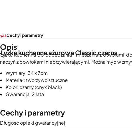
pis
Cechy i parametry
Opis
Łyżka kuchenna ażurowa Classic czarna
Łyżka kuchenna do odcedzania i mieszania z otworami 
naczyń z powłokami nieprzywierającymi. Można myć w zm
Wymiary: 34 x 7cm
Materiał: tworzywo sztuczne
Kolor: czarny (onyx black)
Gwarancja: 2 lata
Cechy i parametry
Długość opieki gwarancyjnej