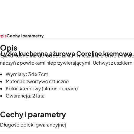
pis
Cechy i parametry
Opis
Łyżka kuchenna ażurowa Coreline kremowa
Łyżka kuchenna do odcedzania i mieszania z otworami 
naczyń z powłokami nieprzywierającymi. Uchwyt z uszkie
Wymiary: 34 x 7cm
Materiał: tworzywo sztuczne
Kolor: kremowy (almond cream)
Gwarancja: 2 lata
Cechy i parametry
Długość opieki gwarancyjnej