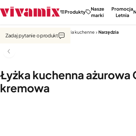
Nasze
Promocja
Produkty
marki
Letnia
Strona główna
Narzędzia i akcesoria kuchenne
Narzędzia
Zadaj pytanie o produkt
Łyżka kuchenna ażurowa 
kremowa