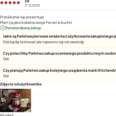
Dz
17.12.2025
Prześlicznie się prezentuje
Mam i ja jako kobieta swoje Ferrari w kuchni
Potwierdzony zakup
Jakie są Państwa pierwsze wrażenia z użytkowania zakupionego 
Dziś będę testować ale napewno się nie zawiodę
Czy poleciliby Państwo zakup ocenianego produktu innym osob
TAK
Czy planują Państwo zakup kolejnego urządzenia marki KitchenA
TAK
Zdjęcie od użytkownika
Wygląd