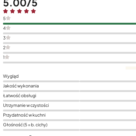
5.00
5
4
3
2
1
Wygląd
Jakość wykonania
Łatwość obsługi
Utrzymanie w czystości
Przydatność w kuchni
Głośność (5 = b. cichy)