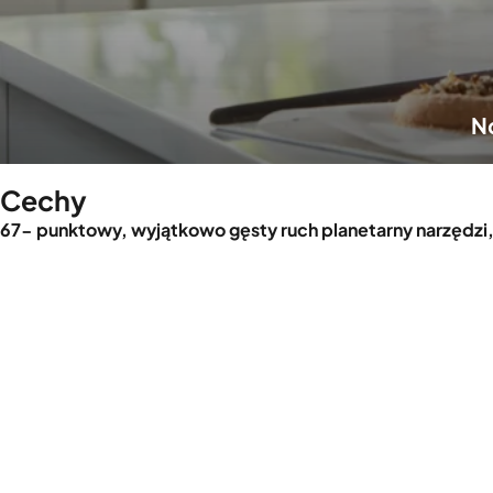
N
Cechy
67- punktowy, wyjątkowo gęsty ruch planetarny narzędzi,