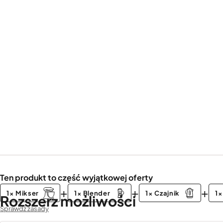
Ten produkt to część wyjątkowej oferty
+
+
+
1× Mikser
1× Blender
1× Czajnik
1×
Rozszerz możliwości
Sprawdź zasady