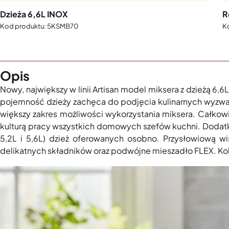
Dzieża 6,6L INOX
R
5KSMB70
Opis
Nowy, największy w linii Artisan model miksera z dzieżą
pojemność dzieży zachęca do podjęcia kulinarnych wyzwań n
większy zakres możliwości wykorzystania miksera. Całkowic
kulturą pracy wszystkich domowych szefów kuchni. Dodat
5,2L i 5,6L) dzież oferowanych osobno. Przysłowiową w
delikatnych składników oraz podwójne mieszadło FLEX. Kole