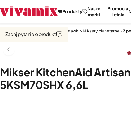
Nasze
Promocja
Produkty
marki
Letnia
Strona główna
Miksery, misy, przystawki
Miksery planetarne
Z p
Zadaj pytanie o produkt
Mikser KitchenAid Artisan
5KSM70SHX 6,6L