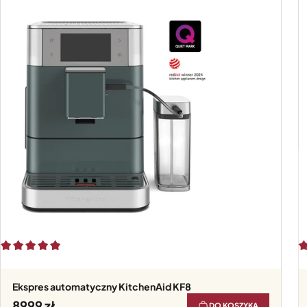
Ekspres automatyczny KitchenAid KF8
8999
DO KOSZYKA