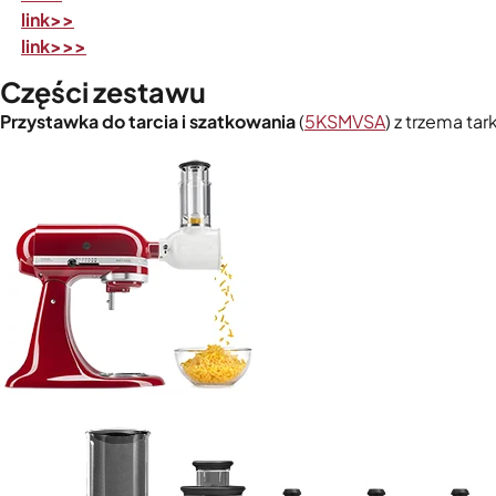
link>>
link>>>
Części zestawu
Przystawka do tarcia i szatkowania
(
5KSMVSA
) z trzema t