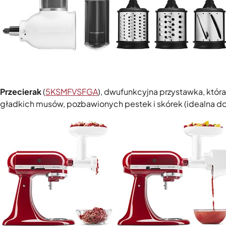
Przecierak
(
5KSMFVSFGA
), dwufunkcyjna przystawka, któr
gładkich musów, pozbawionych pestek i skórek (idealna d