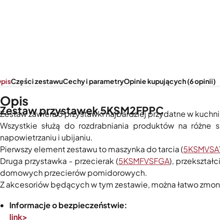
pis
Części zestawu
Cechy i parametry
Opinie kupujących (6 opinii)
Opis
Zestaw przystawek 5KSM2FPPC
Zestaw zawiera 3 przystawki najbardziej przydatne w kuchni
Wszystkie służą do rozdrabniania produktów na różne
napowietrzaniu i ubijaniu.
Pierwszy element zestawu to maszynka do tarcia (
5KSMVSA
Druga przystawka - przecierak (
5KSMFVSFGA
), przekszta
domowych przecierów pomidorowych.
Z akcesoriów będących w tym zestawie, można łatwo zmo
Informacje o bezpieczeństwie:
link>