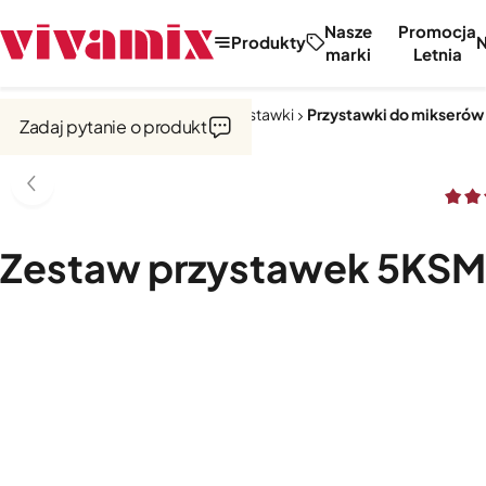
Nasze
Promocja
Produkty
marki
Letnia
Strona główna
Miksery, misy, przystawki
Przystawki do mikserów
Zadaj pytanie o produkt
Zestaw przystawek 5KS