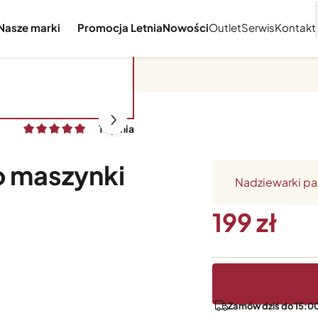
Nasze marki
Promocja Letnia
Nowości
Outlet
Serwis
Kontakt
Akcesoria do przystawek
1 opinia
o maszynki
Nadziewarki pa
199
Zamów dziś do 15:00