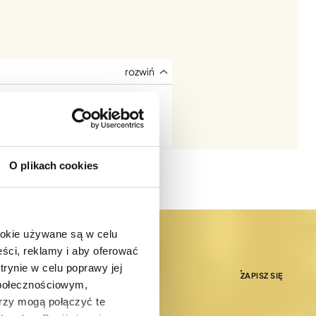
metalowego szarpaka.
O plikach cookies
ookie używane są w celu
ści, reklamy i aby oferować
trynie w celu poprawy jej
ZAPISZ SIĘ
społecznościowym,
rzy mogą połączyć te