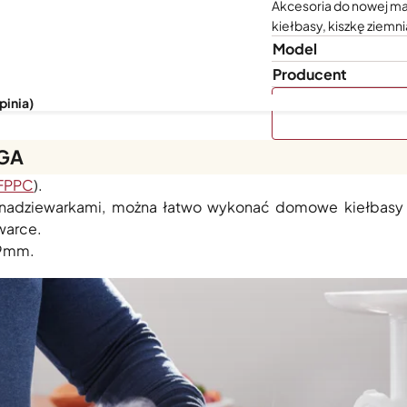
Akcesoria do nowej m
kiełbasy, kiszkę ziemni
Model
Producent
pinia)
FGA
ują tylko do nowej maszynki do mięsa z tworzywa
5KSMFGA
FPPC
).
nadziewarkami, można łatwo wykonać domowe kiełbasy o 
warce.
19mm.