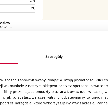
0%
0%
rosław
.02.2026
zystko ok, tylko sitko/szarpak jest z plastiku - a ja potrzebowałem 
Potwierdzony zakup
Szczegóły
 w sposób zanonimizowany, dbając o Twoją prywatność. Pliki c
cji w kontakcie z naszym sklepem poprzez spersonalizowane tre
na pierwsze zakupy
. filmy prezentujące produkty oraz analizować ruch w naszej wi
tym, jak korzystasz z naszej witryny, udostępniamy partnerom 
bieżąco z nowościami oraz promocjami
poprzez narzędzia, które wykorzystujemy w/w zakresie. Partne