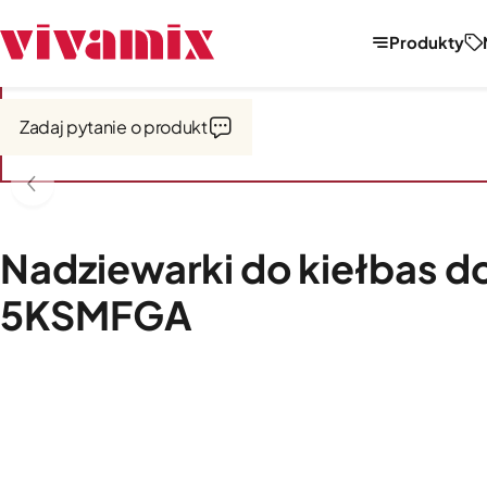
Produkty
Strona główna
Miksery, misy, przystawki
Przystawki do mikserów
Zadaj pytanie o produkt
Nadziewarki do kiełbas d
5KSMFGA