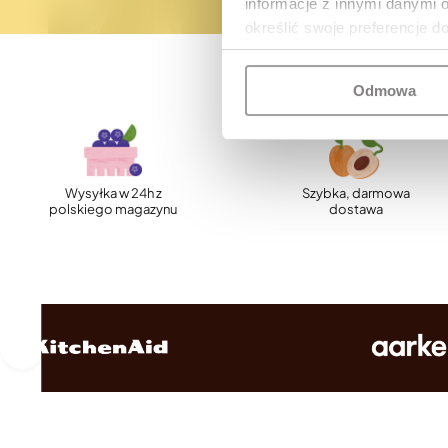
informacje z innymi danymi 
określić swoje preferencje d
Odmowa
Wysyłka w 24h z
Szybka, darmowa
polskiego magazynu
dostawa