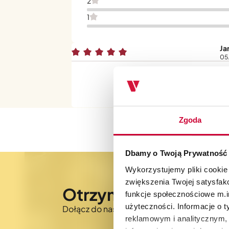
2
1
Ja
05
Ws
Zgoda
Dbamy o Twoją Prywatność
Wykorzystujemy pliki cookie
zwiększenia Twojej satysfak
Otrzymaj 5% rabatu 
funkcje społecznościowe m.in
użyteczności. Informacje o 
Dołącz do naszego newslettera i bądź na 
reklamowym i analitycznym, 