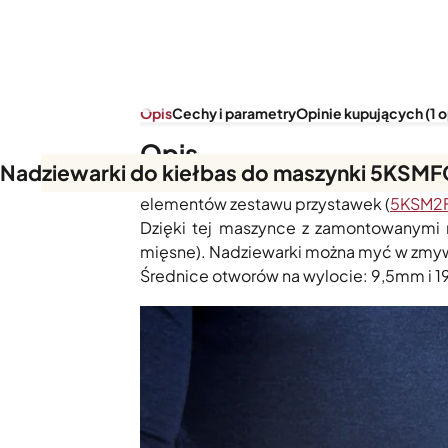
Opis
Cechy i parametry
Opinie kupujących (1 o
Opis
Nadziewarki do kiełbas do maszynki 5KSM
Dwie nadziewarki do kiełbas, które pas
elementów zestawu przystawek (
5KSM2
Dzięki tej maszynce z zamontowanymi 
mięsne). Nadziewarki można myć w zmy
Średnice otworów na wylocie: 9,5mm i 