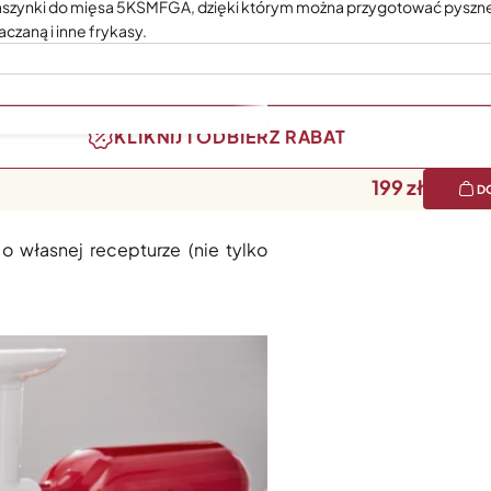
aszynki do mięsa 5KSMFGA, dzięki którym można przygotować pysz
aczaną i inne frykasy.
KLIKNIJ I ODBIERZ RABAT
199
D
(maszynka ta jest także jednym z
własnej recepturze (nie tylko