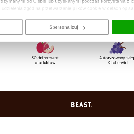
otrzymanymi od Ciebie lub uzyskanymi podczas korzystania z i
o udzielenia zgód na przetwarzanie plików cookie w celach opis
Spersonalizuj
30 dni na zwrot
Autoryzowany skle
produktów
KitchenAid