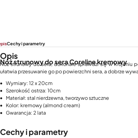
pis
Cechy i parametry
Opis
Nóż strunowy do sera Coreline kremowy
Nóż strunowy do sera, dokonale sprawdzi się w krojeniu p
ułatwia przesuwanie go po powierzchni sera, a dobrze w
Wymiary: 12 x 20cm
Szerokość ostrza: 10cm
Materiał: stal nierdzewna, tworzywo sztuczne
Kolor: kremowy (almond cream)
Gwarancja: 2 lata
Cechy i parametry