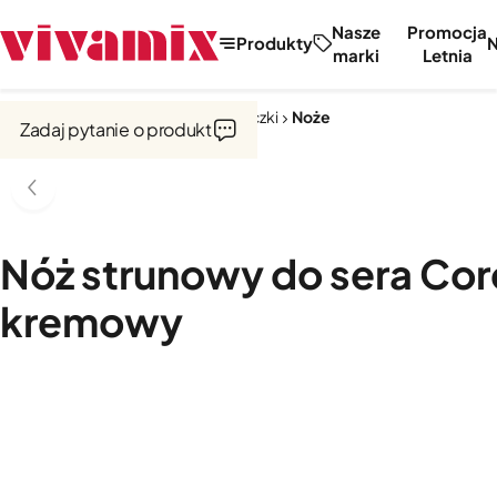
Nasze
Promocja
Produkty
marki
Letnia
Strona główna
Noże, tarki, obieraczki
Noże
Zadaj pytanie o produkt
Nóż strunowy do sera Cor
kremowy