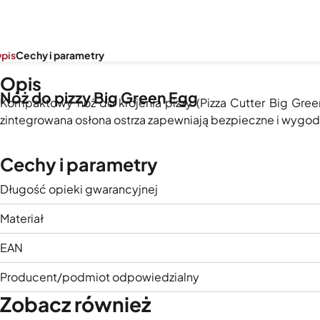
pis
Cechy i parametry
Opis
Nóż do pizzy Big Green Egg
Kompaktowy nóż do krojenia pizzy (Pizza Cutter Big Green
zintegrowana osłona ostrza zapewniają bezpieczne i wygodn
Cechy i parametry
Długość opieki gwarancyjnej
Materiał
EAN
Producent/podmiot odpowiedzialny
Zobacz również