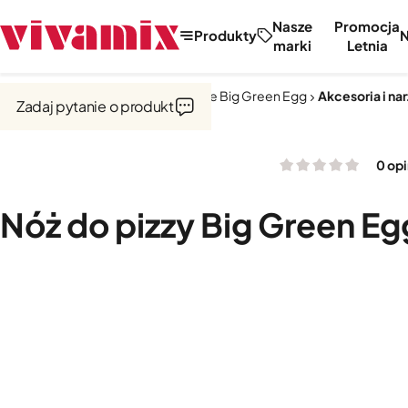
Nasze
Promocja
Produkty
marki
Letnia
Strona główna
Kuchnie zewnętrzne Big Green Egg
Akcesoria i na
Zadaj pytanie o produkt
0 opi
Nóż do pizzy Big Green Eg