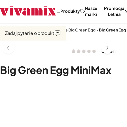
Nasze
Promocja
Produkty
marki
Letnia
Strona główna
Kuchnie zewnętrzne Big Green Egg
Big Green Egg
Zadaj pytanie o produkt
0 opinii
Big Green Egg MiniMax