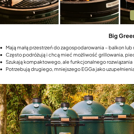
Big Gree
Mają małą przestrzeń do zagospodarowania – balkon lub
Często podróżują i chcą mieć możliwość grillowania, pie
Szukają kompaktowego, ale funkcjonalnego rozwiązania
Potrzebują drugiego, mniejszego EGGa jako uzupełnien