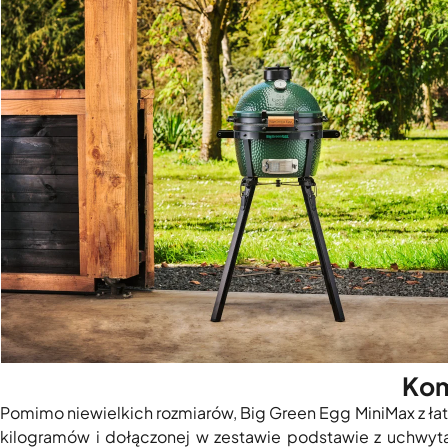
Kom
Pomimo niewielkich rozmiarów, Big Green Egg MiniMax z ła
kilogramów i dołączonej w zestawie podstawie z uchwyta