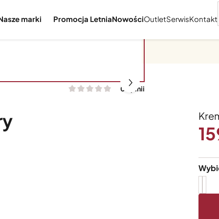
Nasze marki
Promocja Letnia
Nowości
Outlet
Serwis
Kontakt
0 opinii
ry
Kre
15
Wybi