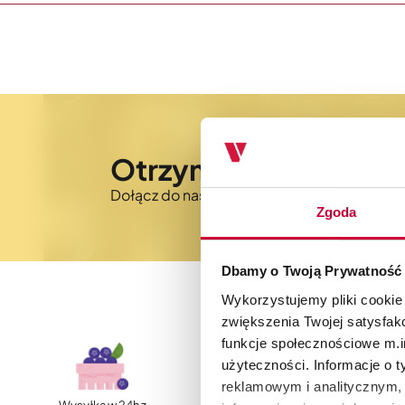
Otrzymaj 5% rabatu 
Dołącz do naszego newslettera i bądź na 
Zgoda
Dbamy o Twoją Prywatność
Wykorzystujemy pliki cookie
zwiększenia Twojej satysfak
funkcje społecznościowe m.in
użyteczności. Informacje o 
reklamowym i analitycznym, 