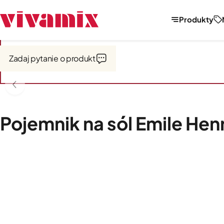
Produkty
Strona główna
Garnki i naczynia
Naczynia ceramiczne
Zadaj pytanie o produkt
Pojemnik na sól Emile Hen