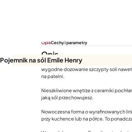
Opis
Cechy i parametry
Opis
Pojemnik na sól Emile Henry
Pojemnik na sól Emile Henry to praktyczn
wygodne dozowanie szczypty soli nawet
na patelni.
Nieszkliwione wnętrze z ceramiki pochłani
jaką sól przechowujesz.
Nowoczesna forma o wyrafinowanych lini
przy kuchence lub na półce. To ponadcz