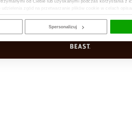
30 dni na zwrot
Autoryzowany skle
otrzymanymi od Ciebie lub uzyskanymi podczas korzystania z i
produktów
KitchenAid
o udzielenia zgód na przetwarzanie plików cookie w celach opis
Spersonalizuj