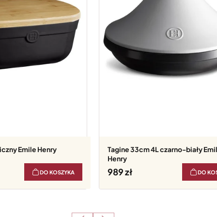
czny Emile Henry
Tagine 33cm 4L czarno-biały Emi
Henry
989
DO KOSZYKA
DO KO