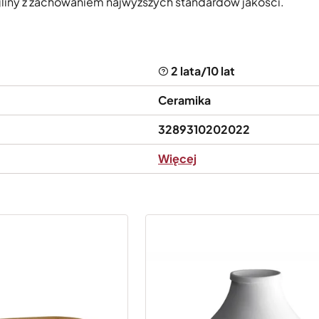
gliny z zachowaniem najwyższych standardów jakości.
2 lata/10 lat
Ceramika
3289310202022
Więcej