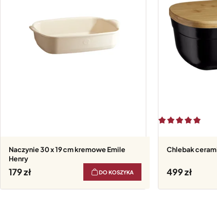
Naczynie 30 x 19 cm kremowe Emile
Chlebak cerami
Henry
179
499
DO KOSZYKA