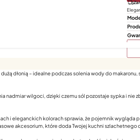
Zam
Elegan
Mode
Prod
Gwar
e i eleganckie rozwiązanie do przechowywania soli w zasięgu
 dużą dłonią – idealne podczas solenia wody do makaronu,
a nadmiar wilgoci, dzięki czemu sól pozostaje sypka i nie zb
ach i eleganckich kolorach sprawia, że pojemnik wygląda p
asowe akcesorium, które doda Twojej kuchni szlachetnego c