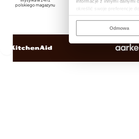
Wysyłka w 24h z
Szybka, darmowa
informacje z innymi danymi 
polskiego magazynu
dostawa
określić swoje preferencje d
Odmowa