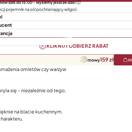
ów dziś do 15:00 - wyślemy jeszcze dziś!
cji pojemnik na sól pochłaniający wilgoć.
l
ucent
ancja
KLIKNIJ I ODBIERZ RABAT
159
Kremowy
D
 ręki. Szeroki otwór umożliwia
 smażenia omletów czy warzyw
ryla się – niezależnie od tego,
ięknie na blacie kuchennym,
harakteru.