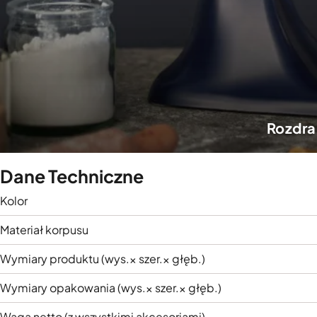
Rozdra
Dane Techniczne
Kolor
Materiał korpusu
Wymiary produktu (wys.× szer.× głęb.)
Wymiary opakowania (wys.× szer.× głęb.)
Waga netto (z wszystkimi akcesoriami)