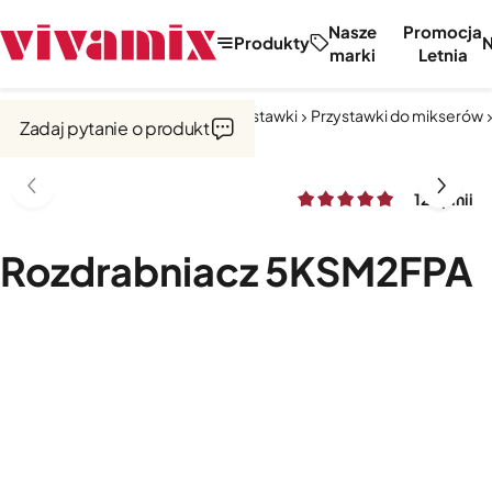
Nasze
Promocja
Produkty
marki
Letnia
Strona główna
Miksery, misy, przystawki
Przystawki do mikserów
Zadaj pytanie o produkt
12 opinii
Rozdrabniacz 5KSM2FPA