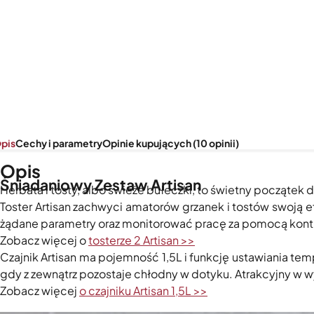
pis
Cechy i parametry
Opinie kupujących (10 opinii)
Opis
Śniadaniowy Zestaw Artisan
Herbata i tosty, albo świeże bułeczki, to świetny początek d
Toster Artisan zachwyci amatorów grzanek i tostów swoją 
żądane parametry oraz monitorować pracę za pomocą kont
Zobacz więcej o
tosterze 2 Artisan >>
Czajnik Artisan ma pojemność 1,5L i funkcję ustawiania te
gdy z zewnątrz pozostaje chłodny w dotyku. Atrakcyjny w
Zobacz więcej
o czajniku Artisan 1,5L >>