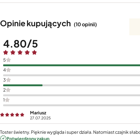
Opinie kupujących
(10 opinii)
4.80
5
4
3
2
1
Mariusz
27.07.2025
Toster świetny. Pięknie wygląda i super działa. Natomiast czajnik sł
Potwierdzony zakup