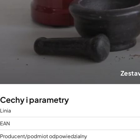
Zesta
Cechy i parametry
Linia
EAN
Producent/podmiot odpowiedzialny