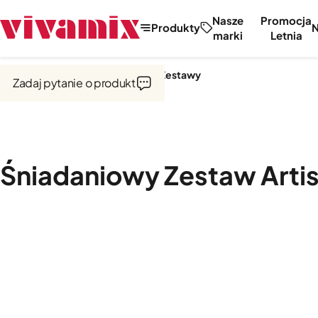
Nasze
Promocja
Produkty
marki
Letnia
Strona główna
Czajniki i tostery
Zestawy
Zadaj pytanie o produkt
Śniadaniowy Zestaw Arti