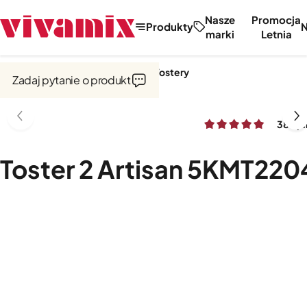
Nasze
Promocja
Produkty
marki
Letnia
Strona główna
Czajniki i tostery
Tostery
Zadaj pytanie o produkt
38 opi
Toster 2 Artisan 5KMT220