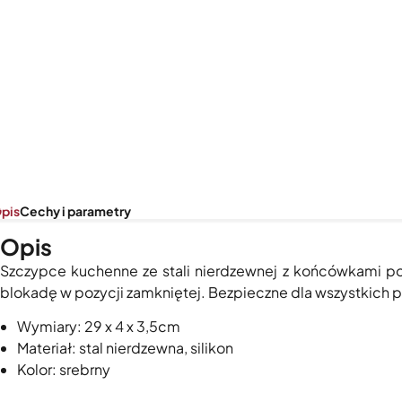
pis
Cechy i parametry
Opis
Szczypce kuchenne ze stali nierdzewnej z końcówkami p
blokadę w pozycji zamkniętej. Bezpieczne dla wszystkich
Wymiary: 29 x 4 x 3,5cm
Materiał: stal nierdzewna, silikon
Kolor: srebrny