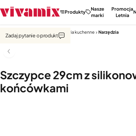
Nasze
Promocja
Produkty
marki
Letnia
Strona główna
Narzędzia i akcesoria kuchenne
Narzędzia
Zadaj pytanie o produkt
Szczypce 29cm z silikon
końcówkami