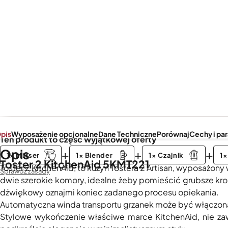
pis
Wyposażenie opcjonalne
Dane Techniczne
Porównaj
Cechy i pa
Ten produkt to część wyjątkowej oferty
Opis
+
+
+
1× Mikser
1× Blender
1× Czajnik
1×
Toster 2 KitchenAid 5KMT221
Toster 2 KitchenAid, to kuzyn Tostera 2 Artisan, wyposażon
Sprawdź zasady
dwie szerokie komory, idealne żeby pomieścić grubsze kr
dźwiękowy oznajmi koniec zadanego procesu opiekania.
Automatyczna winda transportu grzanek może być włączo
Stylowe wykończenie właściwe marce KitchenAid, nie zaw