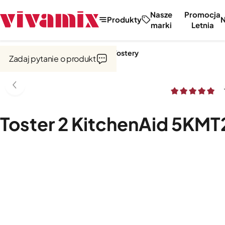
Nasze
Promocja
Produkty
marki
Letnia
Strona główna
Czajniki i tostery
Tostery
Zadaj pytanie o produkt
Toster 2 KitchenAid 5KMT