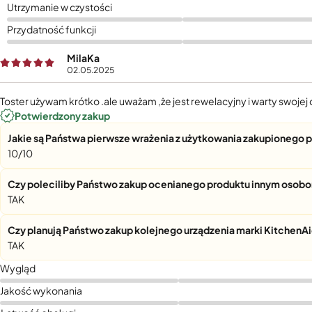
Utrzymanie w czystości
Przydatność funkcji
MilaKa
02.05.2025
Toster używam krótko .ale uważam ,że jest rewelacyjny i warty swojej
Potwierdzony zakup
Jakie są Państwa pierwsze wrażenia z użytkowania zakupionego 
10/10
Czy poleciliby Państwo zakup ocenianego produktu innym osob
TAK
Czy planują Państwo zakup kolejnego urządzenia marki KitchenA
TAK
Wygląd
Jakość wykonania