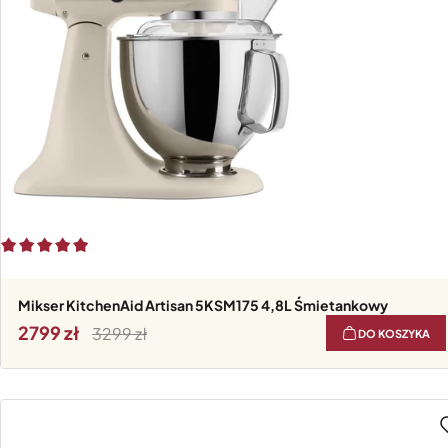
Mikser KitchenAid Artisan 5KSM175 4,8L Śmietankowy
2799
3299
DO KOSZYKA