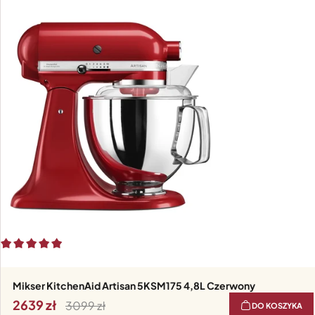
Mikser KitchenAid Artisan 5KSM175 4,8L Czerwony
2639
3099
DO KOSZYKA