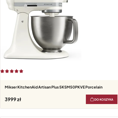
Mikser KitchenAid Artisan Plus 5KSM50PKVE Porcelain
3999
DO KOSZYKA