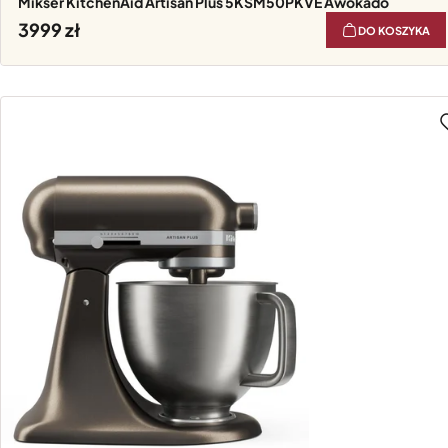
Mikser KitchenAid Artisan Plus 5KSM50PKVE Awokado
3999
DO KOSZYKA