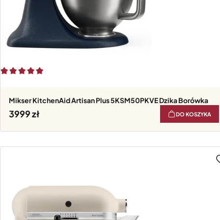
Mikser KitchenAid Artisan Plus 5KSM50PKVE Dzika Borówka
3999
DO KOSZYKA