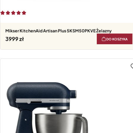
Mikser KitchenAid Artisan Plus 5KSM50PKVE Żelazny
3999
DO KOSZYKA