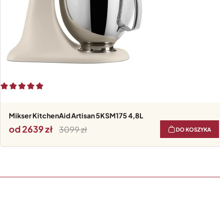
Mikser KitchenAid Artisan 5KSM175 4,8L
od 2639
3099
DO KOSZYKA