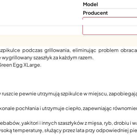
Model
Producent
st do grillowania szaszłyków na kamado (Cast Iron Satay G
szpikulce podczas grillowania, eliminując problem obraca
e wygrillowany szaszłyk za każdym razem.
 Green Egg XLarge.
 ruszcie pewnie utrzymują szpikulce w miejscu, zapobiegają
konale pochłania i utrzymuje ciepło, zapewniając równomi
babów, yakitori i innych szaszłyków z mięsa, ryb, drobiu i 
ysoką temperaturę, służący przez lata przy odpowiedniej pi