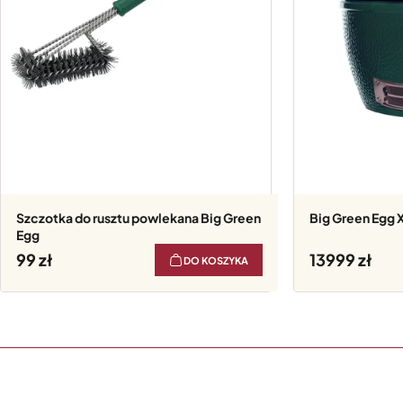
Szczotka do rusztu powlekana Big Green
Big Green Egg 
Egg
99
13999
DO KOSZYKA