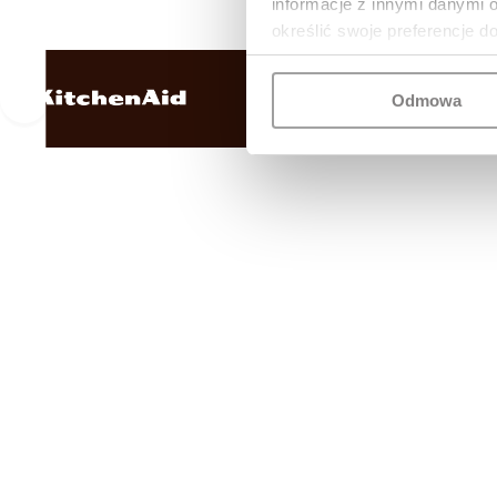
informacje z innymi danymi 
określić swoje preferencje d
Odmowa