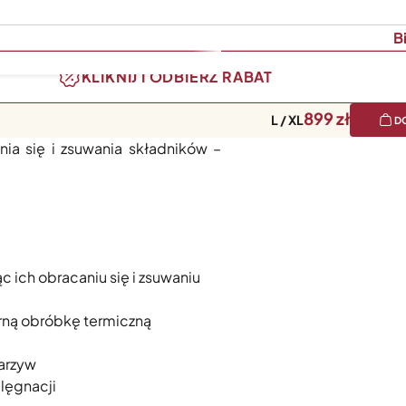
B
KLIKNIJ I ODBIERZ RABAT
899
L / XL
D
rill Big Green Egg). Specjalnie
nia się i zsuwania składników –
c ich obracaniu się i zsuwaniu
erną obróbkę termiczną
warzyw
elęgnacji