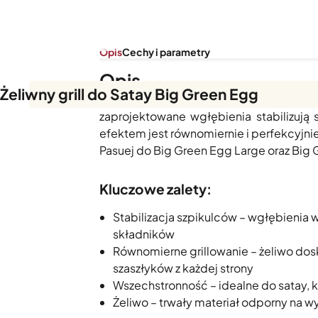
Opis
Cechy i parametry
Opis
Żeliwny grill do Satay Big Green Egg
Żeliwny półruszt Satay przeznaczony je
zaprojektowane wgłębienia stabilizują 
efektem jest równomiernie i perfekcyjni
Pasuej do Big Green Egg Large oraz Big
Kluczowe zalety:
Stabilizacja szpikulców – wgłębienia w
składników
Równomierne grillowanie – żeliwo dos
szaszłyków z każdej strony
Wszechstronność – idealne do satay, ke
Żeliwo – trwały materiał odporny na w