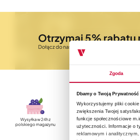
Otrzymaj 5% rabatu 
Dołącz do naszego newslettera i bądź na 
Zgoda
Dbamy o Twoją Prywatność
Wykorzystujemy pliki cookie
zwiększenia Twojej satysfak
funkcje społecznościowe m.in
Wysyłka w 24h z
Szybka, darmowa
polskiego magazynu
dostawa
użyteczności. Informacje o 
reklamowym i analitycznym, 