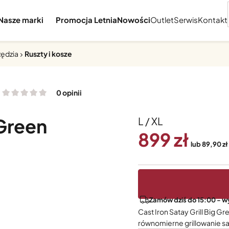
Nasze marki
Promocja Letnia
Nowości
Outlet
Serwis
Kontakt
zędzia
Ruszty i kosze
0 opinii
 Green
L / XL
899
lub 89,90 zł
Zamów dziś do 15:00 - wy
Cast Iron Satay Grill Big G
równomierne grillowanie sa