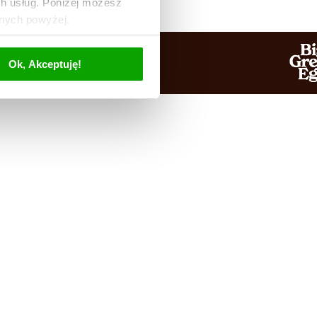
ch usług. Poniżej możesz
anych powyżej.
Ok, Akceptuję!