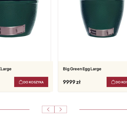
XLarge
Big Green Egg Large
9999
DO KOSZYKA
DO KO