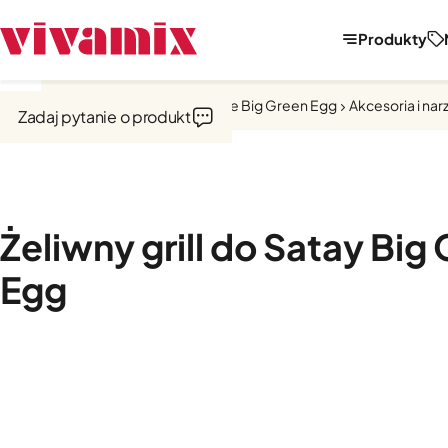
Produkty
Strona główna
Kuchnie zewnętrzne Big Green Egg
Akcesoria i nar
Zadaj pytanie o produkt
Żeliwny grill do Satay Big
Egg