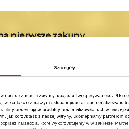
na pierwsze zakupy
bieżąco z nowościami oraz promocjami
Szczegóły
 w sposób zanonimizowany, dbając o Twoją prywatność. Pliki c
cji w kontakcie z naszym sklepem poprzez spersonalizowane tre
. filmy prezentujące produkty oraz analizować ruch w naszej wi
30 dni na zwrot
Autoryzowany skle
produktów
KitchenAid
tym, jak korzystasz z naszej witryny, udostępniamy partnerom 
poprzez narzędzia, które wykorzystujemy w/w zakresie. Partne