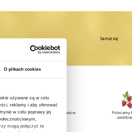
ZAPISZ SIĘ
O plikach cookies
ookie używane są w celu
ści, reklamy i aby oferować
trynie w celu poprawy jej
p
Profesjonalny serwis w
Polecamy t
Polsce
uwielbi
społecznościowym,
rzy mogą połączyć te