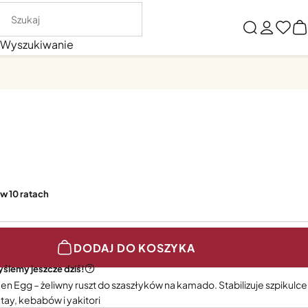
Wyszukiwanie
 w 10 ratach
DODAJ DO KOSZYKA
ślemy jeszcze dziś!
reen Egg – żeliwny ruszt do szaszłyków na kamado. Stabilizuje szpikulc
tay, kebabów i yakitori