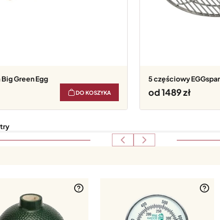
 Big Green Egg
5 częściowy EGGspand
od 1489
DO KOSZYKA
try