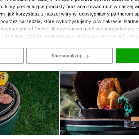
przestronnym wymiarom rusztu, EGG jest wielofunkcyjny
. filmy prezentujące produkty oraz analizować ruch w naszej wi
omowe (
EGGspander Kit
). Można smażyć w
woku
na ruszci
tym, jak korzystasz z naszej witryny, udostępniamy partnerom 
a też piec duże pizze i ciasta za pomocą
kamienia do pieczen
poprzez narzędzia, które wykorzystujemy w/w zakresie. Partne
otrzymanymi od Ciebie lub uzyskanymi podczas korzystania z i
o udzielenia zgód na przetwarzanie plików cookie w celach opis
Spersonalizuj