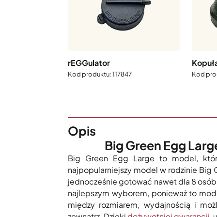
rEGGulator
Kopuł
117847
Opis
Big Green Egg Larg
Big Green Egg Large to model, któ
najpopularniejszy model w rodzinie Big 
jednocześnie gotować nawet dla 8 osób
najlepszym wyborem, ponieważ to mode
między rozmiarem, wydajnością i możl
zewnątrz. Dzięki
dożywotniej gwarancji
, 