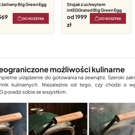
zt żeliwny Big Green Egg
Stojak z uchwytem
intEGGrated Big Green Egg
369
od 1999
DO KOSZYKA
DO KOSZYKA
eograniczone możliwości kulinarne
pletne urządzenie do gotowania na zewnątrz. Szeroki za
nik kulinarnych. Niezależnie od tego, czy chodzi o węd
G poradzi sobie ze wszystkim.