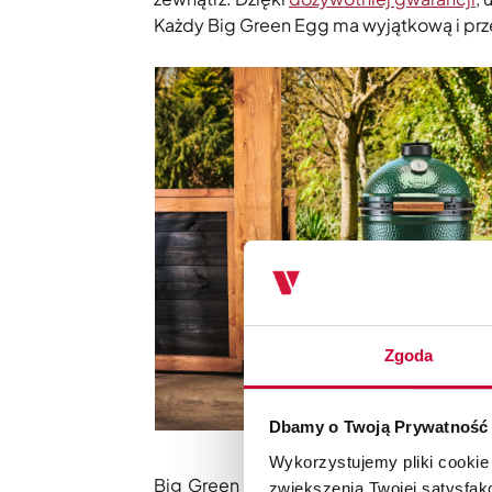
Każdy Big Green Egg ma wyjątkową i prze
Zgoda
Dbamy o Twoją Prywatność
Prz
Wykorzystujemy pliki cookie
Big Green Egg Large z rusztem o średni
zwiększenia Twojej satysfak