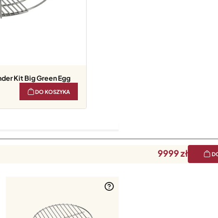
er Kit Big Green Egg
DO KOSZYKA
9999
D