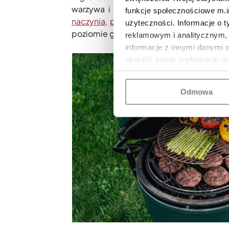
warzywa i ryby jednocześnie. Dzięki 
funkcje społecznościowe m.in
naczynia
,
patelnie
i systemy wielopozi
użyteczności. Informacje o 
poziomie gotują się inne składniki. Możn
reklamowym i analitycznym, 
informacje z innymi danymi 
określić swoje preferencje d
Odmowa