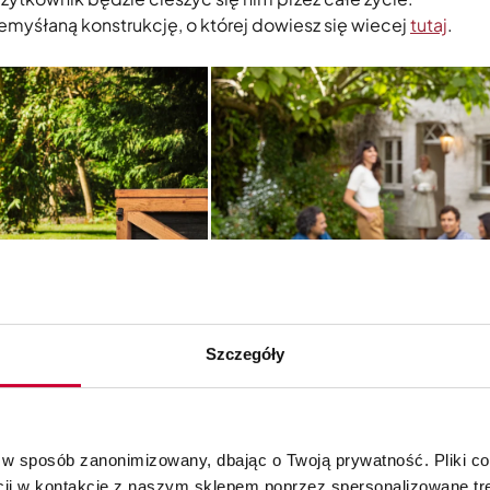
myśłaną konstrukcję, o której dowiesz się wiecej
tutaj
.
Szczegóły
estrzeń dla kulinarnej kreatywności
 w sposób zanonimizowany, dbając o Twoją prywatność. Pliki c
cy 46 centymetrów oferuje wystarczająco dużo miejsca, b
cji w kontakcie z naszym sklepem poprzez spersonalizowane tre