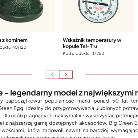
a z kominem
Wskaźnik temperatury w
kopule Tel-Tru
401120
117250
e – legendarny model z największymi
ry zapoczątkował popularność marki ponad 50 lat te
Green Egg. Idealny do przygotowywania ulubionych potraw d
. Dla osób pragnących maksymalnie wykorzystać potencjał
l z najszerszą gamą dostępnych akcesoriów. Big Green 
iwościami, która zadowoli nawet najbardziej wymagają
użytkownik będzie cieszyć się nim przez całe życie.