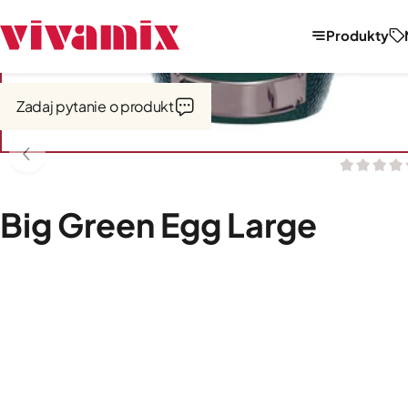
Produkty
Strona główna
Kuchnie zewnętrzne Big Green Egg
Big Green Egg
Zadaj pytanie o produkt
Big Green Egg Large