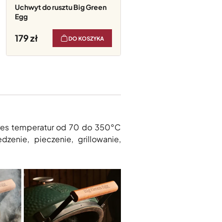
Uchwyt do rusztu Big Green
Egg
179
DO KOSZYKA
kres temperatur od 70 do 350°C
zenie, pieczenie, grillowanie,