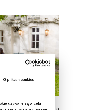
O plikach cookies
ookie używane są w celu
y grillować duże kawałki mięsa,
ści, reklamy i aby oferować