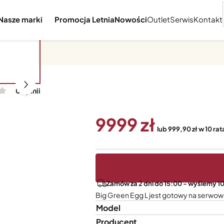
Nasze marki
Promocja Letnia
Nowości
Outlet
Serwis
Kontakt
0 opinii
9999
lub 999,90 zł w 10 ra
Zamów za 2 dni do 15:00 - wyślemy 10
Big Green Egg L jest gotowy na serwow
Model
Producent