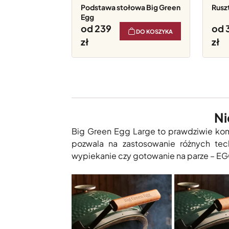
Podstawa stołowa Big Green
Rus
Egg
od 239
od 
DO KOSZYKA
Ni
Big Green Egg Large to prawdziwie kom
pozwala na zastosowanie różnych tech
wypiekanie czy gotowanie na parze – EG