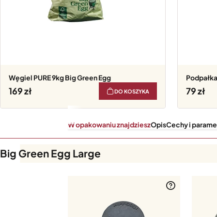
Węgiel PURE 9kg Big Green Egg
Podpałka
169
79
DO KOSZYKA
W opakowaniu znajdziesz
Opis
Cechy i parame
W opakowaniu znajdziesz
Big Green Egg Large