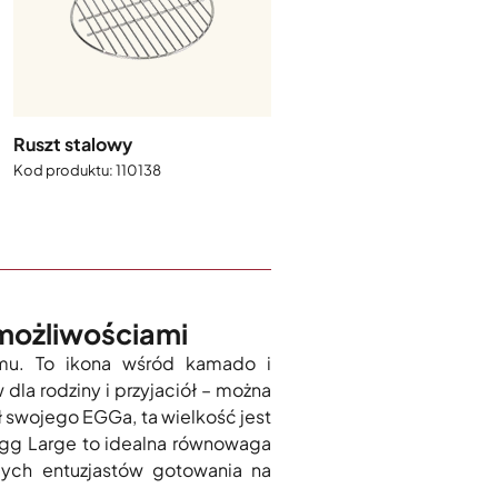
Pierścień ogniowy
401229
Ruszt stalowy
110138
 możliwościami
mu. To ikona wśród kamado i
la rodziny i przyjaciół – można
 swojego EGGa, ta wielkość jest
Egg Large to idealna równowaga
cych entuzjastów gotowania na