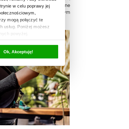
 – można na nim umieścić różne
trynie w celu poprawy jej
e, podczas gdy na dodatkowym
społecznościowym,
ia
(Pizza Stone).
rzy mogą połączyć te
ch usług. Poniżej możesz
anych powyżej.
Ok, Akceptuję!