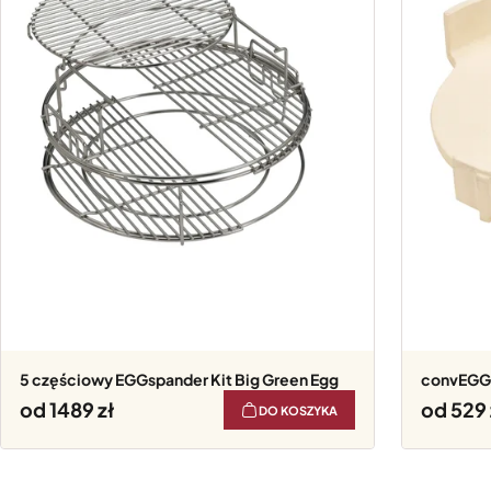
5 częściowy EGGspander Kit Big Green Egg
convEGGt
od 1489
od 529
DO KOSZYKA