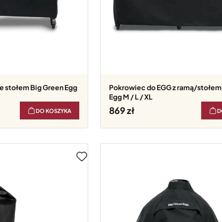
Pokrowiec do EGG z ramą/stołem Big Green
Egg M / L / XL
869
DO KOSZYKA
D