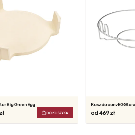
or Big Green Egg
Kosz do convEGGtora
od 469
DO KOSZYKA