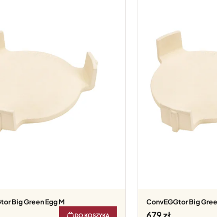
tor Big Green Egg M
convEGGtor Big Gree
679
DO KOSZYKA