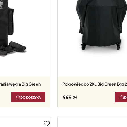
Pokrowiec do 2XL Big Green Egg 
669
DO KOSZYKA
D