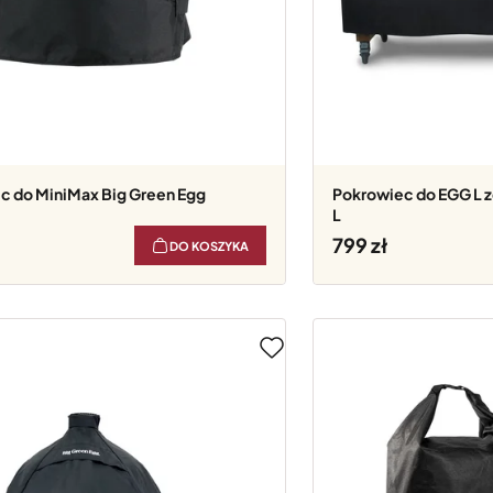
ec do MiniMax Big Green Egg
Pokrowiec do EGG L ze stołem Big Green Egg
L
799
DO KOSZYKA