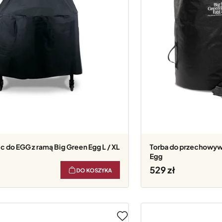
Torba do przechowywania węgla Big Green
Egg
529
DO KOSZYKA