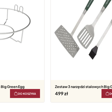
 Big Green Egg
Zestaw 3 narzędzi stalowych Big 
499
DO KOSZYKA
D