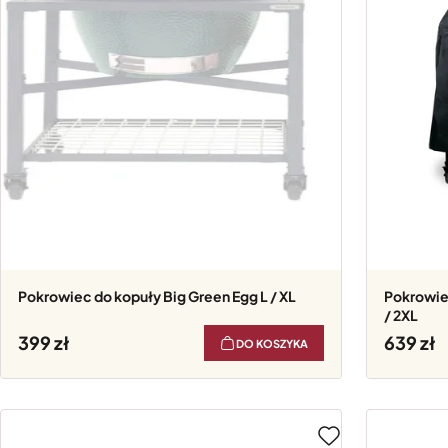
Pokrowiec do kopuły Big Green Egg L / XL
Pokrowiec do EGG z ramą Big Green Egg L / XL
/ 2XL
399
639
DO KOSZYKA