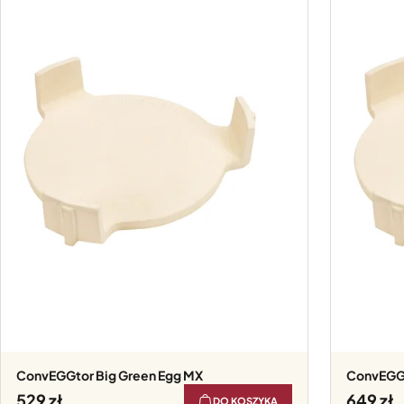
convEGGtor Big Green Egg MX
convEGG
529
649
DO KOSZYKA