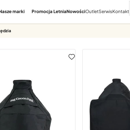
Nasze marki
Promocja Letnia
Nowości
Outlet
Serwis
Kontakt
zędzia