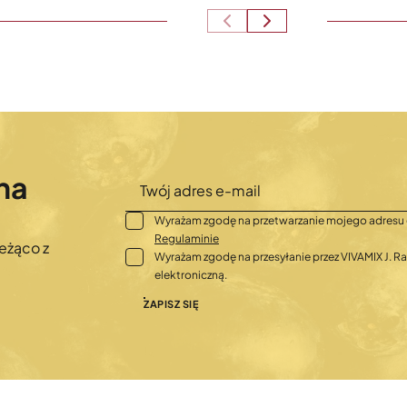
na
Wyrażam zgodę na przetwarzanie mojego adresu 
Regulaminie
eżąco z
Wyrażam zgodę na przesyłanie przez VIVAMIX J.
elektroniczną.
ZAPISZ SIĘ