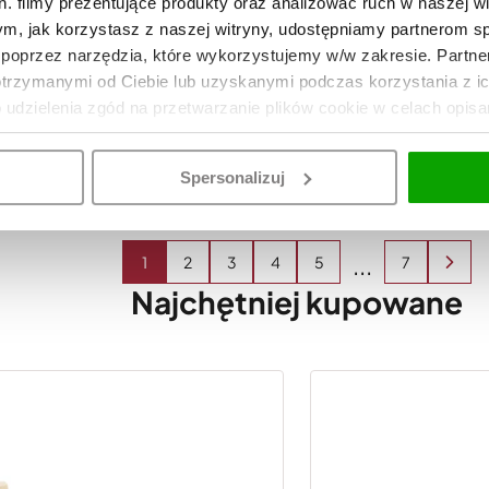
. filmy prezentujące produkty oraz analizować ruch w naszej wi
tym, jak korzystasz z naszej witryny, udostępniamy partnerom 
poprzez narzędzia, które wykorzystujemy w/w zakresie. Partne
 convEGGtora Big Green Egg L
Kosz do convEGGtora
otrzymanymi od Ciebie lub uzyskanymi podczas korzystania z i
749
o udzielenia zgód na przetwarzanie plików cookie w celach opis
DO KOSZYKA
Spersonalizuj
1
2
3
4
5
6
7
Najchętniej kupowane