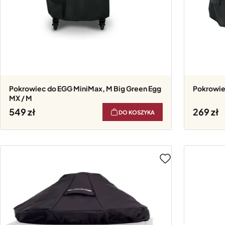
Pokrowiec do EGG MiniMax, M Big Green Egg
Pokrowi
MX / M
549
269
DO KOSZYKA