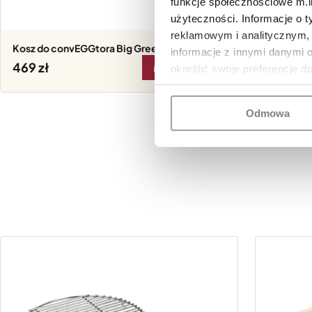
funkcje społecznościowe m.in
użyteczności. Informacje o 
reklamowym i analitycznym, 
Kosz do convEGGtora Big Green Egg M
Kosz do
informacje z innymi danymi 
469
579
określić swoje preferencje d
DO KOSZYKA
Odmowa