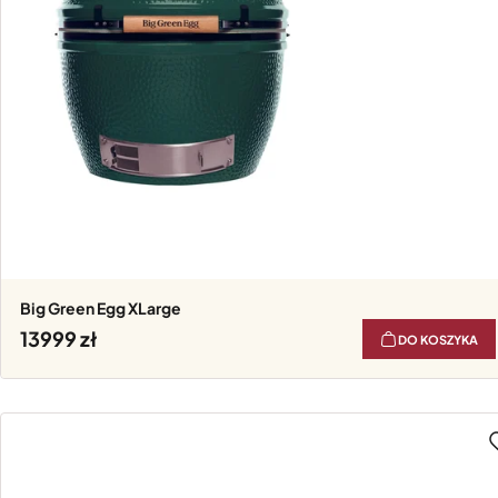
Big Green Egg XLarge
13999
DO KOSZYKA