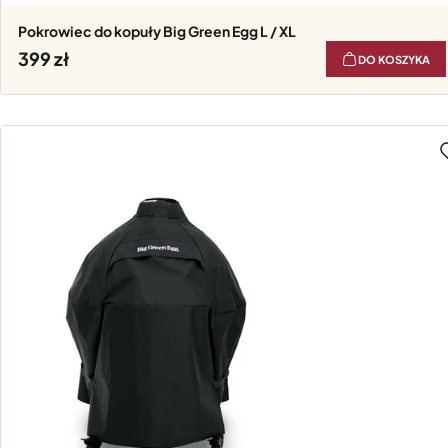
Pokrowiec do kopuły Big Green Egg L / XL
399
DO KOSZYKA