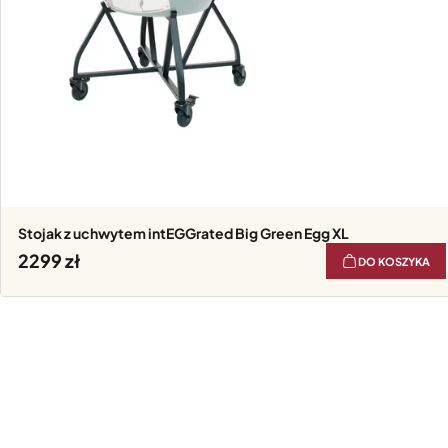
Stojak z uchwytem intEGGrated Big Green Egg XL
2299
DO KOSZYKA