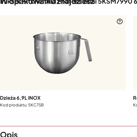
W opakowaniu znajdziesz
Mikser KitchenAid Professional 5KSM7990 
Dzieża 6,9L INOX
R
5KC7SB
Opis