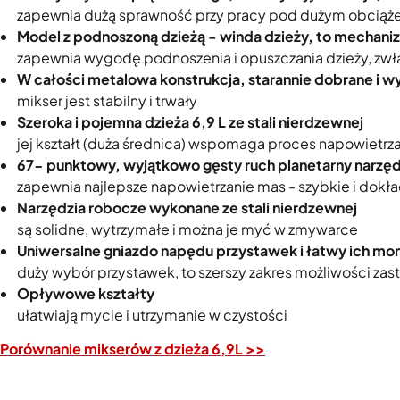
zapewnia dużą sprawność przy pracy pod dużym obciąże
Model z podnoszoną dzieżą - winda dzieży, to mecha
zapewnia wygodę podnoszenia i opuszczania dzieży, zw
W całości metalowa konstrukcja, starannie dobrane i 
mikser jest stabilny i trwały
Szeroka i pojemna dzieża 6,9 L ze stali nierdzewnej
jej kształt (duża średnica) wspomaga proces napowietrza
67- punktowy, wyjątkowo gęsty ruch planetarny narzęd
zapewnia najlepsze napowietrzanie mas - szybkie i dokł
Narzędzia robocze wykonane ze stali nierdzewnej
są solidne, wytrzymałe i można je myć w zmywarce
Uniwersalne gniazdo napędu przystawek i łatwy ich mo
duży wybór przystawek, to szerszy zakres możliwości za
Opływowe kształty
ułatwiają mycie i utrzymanie w czystości
Porównanie mikserów z dzieża 6,9L >>