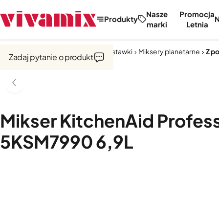
Nasze
Promocja
Produkty
marki
Letnia
Strona główna
Miksery, misy, przystawki
Miksery planetarne
Z p
Zadaj pytanie o produkt
Mikser KitchenAid Profess
5KSM7990 6,9L