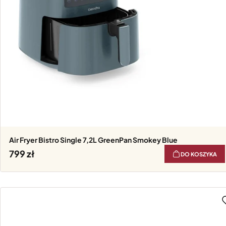
Air Fryer Bistro Single 7,2L GreenPan Smokey Blue
799
DO KOSZYKA