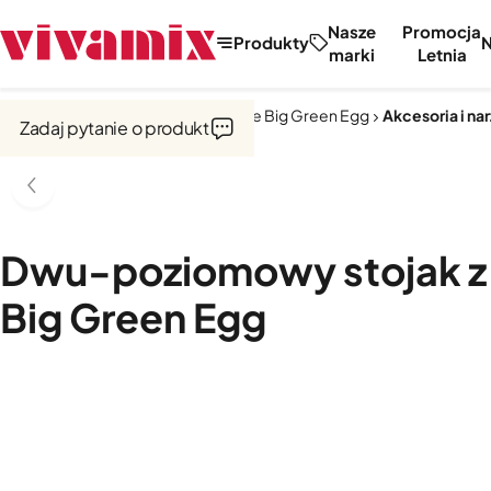
Nasze
Promocja
Produkty
marki
Letnia
Strona główna
Kuchnie zewnętrzne Big Green Egg
Akcesoria i na
Zadaj pytanie o produkt
Dwu-poziomowy stojak z
Big Green Egg