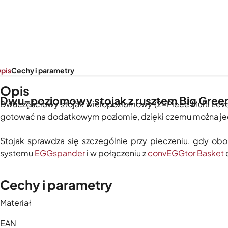
pis
Cechy i parametry
Opis
Dwu-poziomowy stojak z rusztem Big Gree
Dwuczęściowy stojak wielopoziomowy (2-Piece Multi Lev
gotować na dodatkowym poziomie, dzięki czemu można jedno
Stojak sprawdza się szczególnie przy pieczeniu, gdy ob
systemu
EGGspander
i w połączeniu z
convEGGtor Basket
o
Cechy i parametry
Materiał
EAN