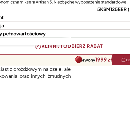
onomiczna miksera Artisan 5. Niezbędne wyposażenie standardowe.
5KSM125EER
nt
ja
y pełnowartościowy
KLIKNIJ I ODBIERZ RABAT
1999
Czerwony
D
lną głowicą. Charakteryzuje się
ast z drożdżowym na czele, ale
ałkowania oraz innych żmudnych