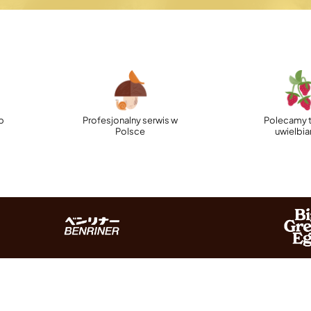
p
Profesjonalny serwis w
Polecamy t
Polsce
uwielbi