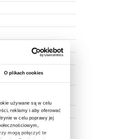
rheidslaan 3, 1853
O plikach cookies
ercare.be@kitchenaid.eu
rheidslaan 3, 1853
ercare.be@kitchenaid.eu
ookie używane są w celu
ści, reklamy i aby oferować
trynie w celu poprawy jej
społecznościowym,
rzy mogą połączyć te