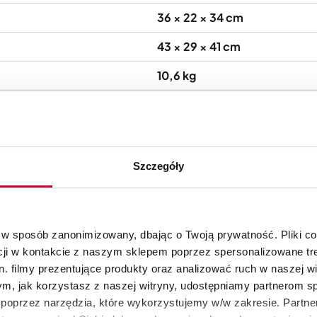
36 × 22 × 34 cm
43 × 29 × 41 cm
10,6 kg
12,4 kg
USA
KitchenAid Europa Inc., Nijve
Szczegóły
Grimbergen, Belgia, consum
KitchenAid Europa Inc., Nijve
Grimbergen, Belgia, consum
 w sposób zanonimizowany, dbając o Twoją prywatność. Pliki c
cji w kontakcie z naszym sklepem poprzez spersonalizowane tre
5 lat
. filmy prezentujące produkty oraz analizować ruch w naszej wi
tym, jak korzystasz z naszej witryny, udostępniamy partnerom 
poprzez narzędzia, które wykorzystujemy w/w zakresie. Partne