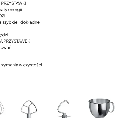
 PRZYSTAWKI
raty energii
DZI
e szybkie i dokładne
ędzi
A PRZYSTAWEK
osowań
trzymania w czystości