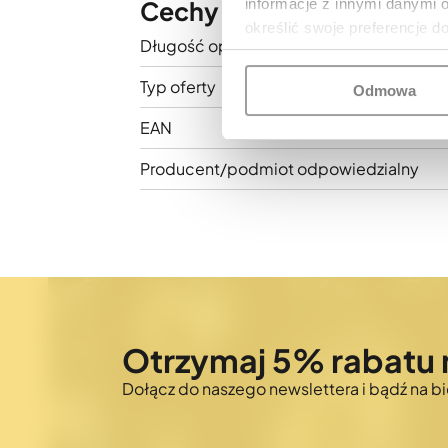
informacje z innymi danymi 
Cechy i parametry
określić swoje preferencje d
Długość opieki gwarancyjnej
Typ oferty
Odmowa
EAN
Producent/podmiot odpowiedzialny
Otrzymaj 5% rabatu 
Dołącz do naszego newslettera i bądź na 