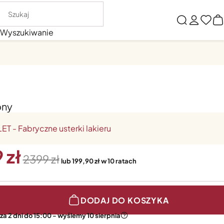
Wyszukiwanie
ony
T - Fabryczne usterki lakieru
9
2399
lub 199,90 zł w 10 ratach
DODAJ DO KOSZYKA
a 2 dni do 15:00 - wyślemy 10 sierpnia