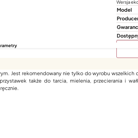
Wersja ek
Model
Produce
Gwaranc
Dostępn
arametry
dna z wersji najpopularniejszego domowego modelu z uchy
. Jest rekomendowany nie tylko do wyrobu wszelkich ci
przystawek także do tarcia, mielenia, przecierania i w
ręcznie.