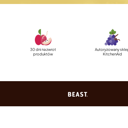
30 dni na zwrot
Autoryzowany skle
produktów
KitchenAid