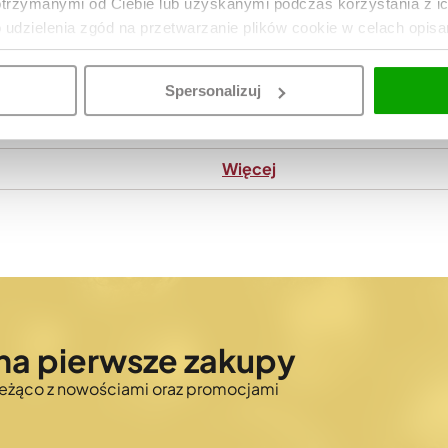
otrzymanymi od Ciebie lub uzyskanymi podczas korzystania z i
o udzielenia zgód na przetwarzanie plików cookie w celach opis
5 lat
Z usterkami lakieru
Spersonalizuj
5413184200787
Więcej
na pierwsze zakupy
bieżąco z nowościami oraz promocjami