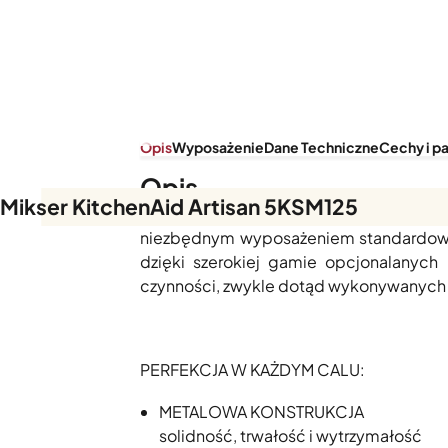
Opis
Wyposażenie
Dane Techniczne
Cechy i p
Opis
Mikser KitchenAid Artisan 5KSM125
Mikser Artisan 5/125 KitchenAid, to je
niezbędnym wyposażeniem standardowym
dzięki szerokiej gamie opcjonalanych 
czynności, zwykle dotąd wykonywanych 
PERFEKCJA W KAŻDYM CALU:
METALOWA KONSTRUKCJA
solidność, trwałość i wytrzymałość