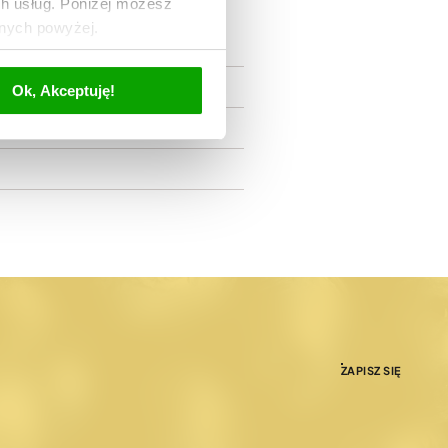
ch usług. Poniżej możesz
anych powyżej.
Ok, Akceptuję!
ZAPISZ SIĘ