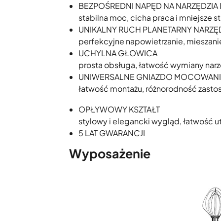
BEZPOŚREDNI NAPĘD NA NARZĘDZIA I
stabilna moc, cicha praca i mniejsze st
UNIKALNY RUCH PLANETARNY NARZĘ
perfekcyjne napowietrzanie, mieszani
UCHYLNA GŁOWICA
prosta obsługa, łatwość wymiany narz
UNIWERSALNE GNIAZDO MOCOWANI
łatwość montażu, różnorodność zast
OPŁYWOWY KSZTAŁT
stylowy i elegancki wygląd, łatwość u
5 LAT GWARANCJI
Wyposażenie