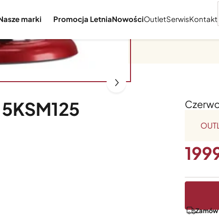
Nasze marki
Promocja Letnia
Nowości
Outlet
Serwis
Kontakt
n 5KSM125
Czerw
OUTLE
199
Zamów z