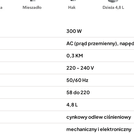
300 W
AC (prąd przemienny), napę
0,3 KM
220 - 240 V
50/60 Hz
58 do 220
4,8 L
cynkowy odlew ciśnieniowy
mechaniczny i elektroniczny