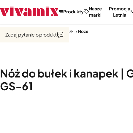
Nasze
Promocja
Produkty
marki
Letnia
Strona główna
Noże, tarki, obieraczki
Noże
Zadaj pytanie o produkt
Nóż do bułek i kanapek | 
GS-61