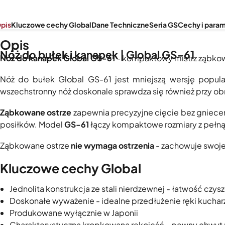
pis
Kluczowe cechy Global
Dane Techniczne
Seria GS
Cechy i para
Opis
Nóż do bułek i kanapek | Global GS-61
Nóż do kanapek Global GS-61
- kompaktowy mistrz ząbko
Nóż do bułek Global GS-61 jest mniejszą wersję popul
wszechstronny nóż doskonale sprawdza się również przy ob
Ząbkowane ostrze
zapewnia precyzyjne cięcie bez gniece
posiłków. Model
GS-61
łączy kompaktowe rozmiary z pełną
Ząbkowane ostrze
nie wymaga ostrzenia
- zachowuje swoje
Kluczowe cechy Global
Jednolita konstrukcja ze stali nierdzewnej - łatwość czysz
Doskonałe wyważenie - idealne przedłużenie ręki kuchar
Produkowane wyłącznie w Japonii
Charakterystyczna kropkowana rękojeść - pewny chwyt